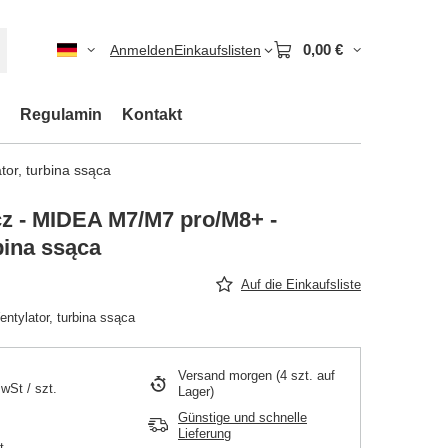
0,00 €
Anmelden
Einkaufslisten
Regulamin
Kontakt
or, turbina ssąca
z - MIDEA M7/M7 pro/M8+ -
bina ssąca
Auf die Einkaufsliste
tylator, turbina ssąca
Versand
morgen
(4 szt. auf
MwSt
/
szt.
Lager)
Günstige und schnelle
Lieferung
t.