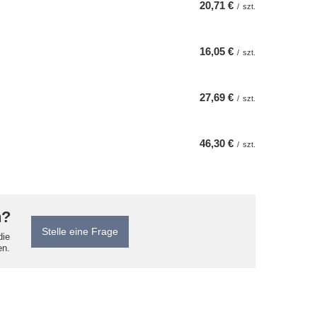
20,71 €
/
szt.
16,05 €
/
szt.
27,69 €
/
szt.
46,30 €
/
szt.
n?
Stelle eine Frage
die
en.