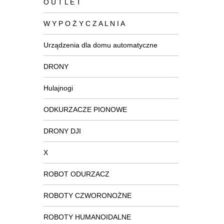
O U T L E T
W Y P O Ż Y C Z A L N I A
Urządzenia dla domu automatyczne
DRONY
Hulajnogi
ODKURZACZE PIONOWE
DRONY DJI
X
ROBOT ODURZACZ
ROBOTY CZWORONOŻNE
ROBOTY HUMANOIDALNE