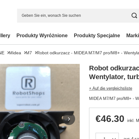
llery
Produkty Wyróżnione
Produkty Specjalne
Marki
NE
Midea
M7
Robot odkurzacz - MIDEA M7/M7 pro/M8+ - Wentylat
Robot odkurzac
Wentylator, tur
+ Auf die vergleichsliste
MIDEA M7/M7 pro/M8+ - Wen
€46.30
inkl. 
aus
4
sz