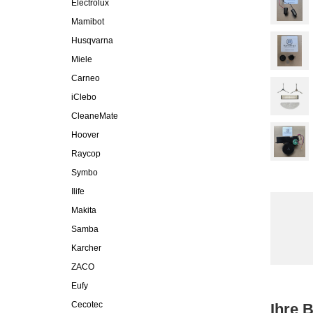
Electrolux
Mamibot
Husqvarna
Miele
Carneo
iClebo
CleaneMate
Hoover
Raycop
Symbo
Ilife
Makita
Samba
Karcher
ZACO
Eufy
Cecotec
Ihre 