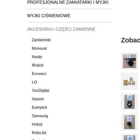
PROFESJONALNE ZAMIATARKI I MYJKI
MYJKI CIŚNIENIOWE
AKCESORIA I CZĘŚCI ZAMIENNE
Zobac
Zamienniki
Moneual
Neato
IRobot
Ecovacs
LG
YooDigital
Xiaomi
Everybot
Samsung
Hobot
RoboJet