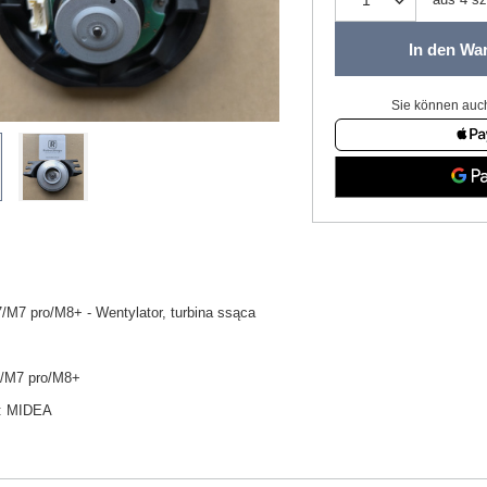
In den Wa
Sie können auch
M7 pro/M8+ - Wentylator, turbina ssąca
/M7 pro/M8+
:
MIDEA