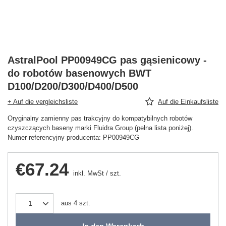
AstralPool PP00949CG pas gąsienicowy -
do robotów basenowych BWT
D100/D200/D300/D400/D500
+ Auf die vergleichsliste
Auf die Einkaufsliste
Oryginalny zamienny pas trakcyjny do kompatybilnych robotów
czyszczących baseny marki Fluidra Group (pełna lista poniżej).
Numer referencyjny producenta: PP00949CG
€67.24
inkl. MwSt
/
szt.
aus
4
szt.