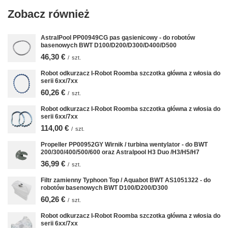
Zobacz również
AstralPool PP00949CG pas gąsienicowy - do robotów
basenowych BWT D100/D200/D300/D400/D500
46,30 €
/
szt.
Robot odkurzacz I-Robot Roomba szczotka główna z włosia do
serii 6xx/7xx
60,26 €
/
szt.
Robot odkurzacz I-Robot Roomba szczotka główna z włosia do
serii 6xx/7xx
114,00 €
/
szt.
Propeller PP00952GY Wirnik / turbina wentylator - do BWT
200/300/400/500/600 oraz Astralpool H3 Duo /H3/H5/H7
36,99 €
/
szt.
Filtr zamienny Typhoon Top / Aquabot BWT AS1051322 - do
robotów basenowych BWT D100/D200/D300
60,26 €
/
szt.
Robot odkurzacz I-Robot Roomba szczotka główna z włosia do
serii 6xx/7xx