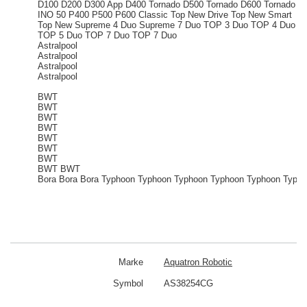
D100 D200 D300 App D400 Tornado D500 Tornado D600 Tornado
INO 50 P400 P500 P600 Classic Top New Drive Top New Smart
Top New Supreme 4 Duo Supreme 7 Duo TOP 3 Duo TOP 4 Duo
TOP 5 Duo TOP 7 Duo TOP 7 Duo
Astralpool
Astralpool
Astralpool
Astralpool
BWT
BWT
BWT
BWT
BWT
BWT
BWT
BWT
BWT
Bora
Bora
Bora
Typhoon
Typhoon
Typhoon
Typhoon
Typhoon
Typho
Marke
Aquatron Robotic
Symbol
AS38254CG