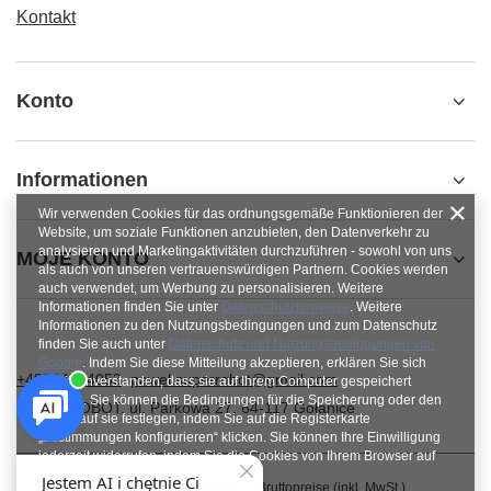
Kontakt
Konto
Informationen
Wir verwenden Cookies für das ordnungsgemäße Funktionieren der
Website, um soziale Funktionen anzubieten, den Datenverkehr zu
analysieren und Marketingaktivitäten durchzuführen - sowohl von uns
MOJE KONTO
als auch von unseren vertrauenswürdigen Partnern. Cookies werden
auch verwendet, um Werbung zu personalisieren. Weitere
Informationen finden Sie unter
Datenschutzhinweise
. Weitere
Informationen zu den Nutzungsbedingungen und zum Datenschutz
finden Sie auch unter
Datenschutz und Nutzungsbedingungen von
Google
. Indem Sie diese Mitteilung akzeptieren, erklären Sie sich
+48784454053
pawel.superrobot@gmail.com
damit einverstanden, dass sie auf Ihrem Computer gespeichert
werden. Sie können die Bedingungen für die Speicherung oder den
SUPERROBOT
,
ul. Parkowa 27
,
64-117
Gołanice
Zugriff auf sie festlegen, indem Sie auf die Registerkarte
„Zustimmungen konfigurieren“ klicken. Sie können Ihre Einwilligung
jederzeit widerrufen, indem Sie die Cookies von Ihrem Browser auf
dem jeweiligen Endgerät löschen.
Im Shop präsentieren wir die Bruttopreise (inkl. MwSt.).