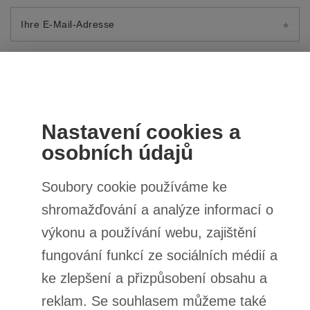
Ihre E-Mail-Adresse
Bewertung abschicken
BESTELLUNGEN
Bestellungsstatus
Track-Paket
Ich möchte die Ware reklamieren
Ich möchte vom Vertrag zurücktreten
Ich möchte die Ware umtauschen