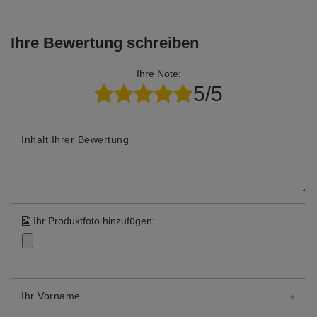
předávat marketingovým platformám
některé osobní údaje pro marketingové
Ihre Bewertung schreiben
účely.
Zjistit více
Ihre Note:
5/5
Inhalt Ihrer Bewertung
Nastavení
POVOLIT VŠE
Ihr Produktfoto hinzufügen:
Ihr Vorname