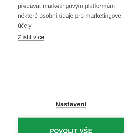
Kontakt
Konto
Informationen
Wir verwenden Cookies für das ordnungsgemäße Funktionieren der
Website, um soziale Funktionen anzubieten, den Datenverkehr zu
analysieren und Marketingaktivitäten durchzuführen - sowohl von uns
MOJE KONTO
als auch von unseren vertrauenswürdigen Partnern. Cookies werden
auch verwendet, um Werbung zu personalisieren. Weitere
Informationen finden Sie unter
Datenschutzhinweise
. Weitere
Informationen zu den Nutzungsbedingungen und zum Datenschutz
finden Sie auch unter
Datenschutz und Nutzungsbedingungen von
Google
. Indem Sie diese Mitteilung akzeptieren, erklären Sie sich
+48784454053
pawel.superrobot@gmail.com
damit einverstanden, dass sie auf Ihrem Computer gespeichert
werden. Sie können die Bedingungen für die Speicherung oder den
SUPERROBOT
,
ul. Parkowa 27
,
64-117
Gołanice
Zugriff auf sie festlegen, indem Sie auf die Registerkarte
„Zustimmungen konfigurieren“ klicken. Sie können Ihre Einwilligung
jederzeit widerrufen, indem Sie die Cookies von Ihrem Browser auf
dem jeweiligen Endgerät löschen.