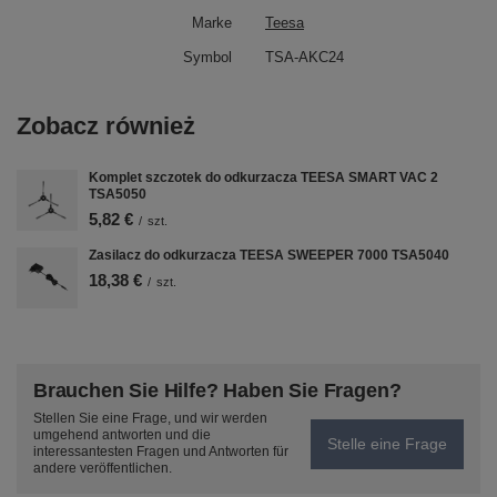
Marke
Teesa
Symbol
TSA-AKC24
Zobacz również
Komplet szczotek do odkurzacza TEESA SMART VAC 2
TSA5050
5,82 €
/
szt.
Zasilacz do odkurzacza TEESA SWEEPER 7000 TSA5040
18,38 €
/
szt.
Nastavení cookies a
osobních údajů
Soubory cookie používáme ke
Brauchen Sie Hilfe? Haben Sie Fragen?
shromažďování a analýze informací o
výkonu a používání webu, zajištění
Stellen Sie eine Frage, und wir werden
umgehend antworten und die
fungování funkcí ze sociálních médií a
Stelle eine Frage
interessantesten Fragen und Antworten für
ke zlepšení a přizpůsobení obsahu a
andere veröffentlichen.
reklam. Se souhlasem můžeme také