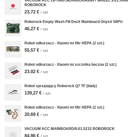
VACUUM ACC LIFTING GEARBOX/RIGHT WHEEL 9.01.3498
ROBOROCK
23,72 €
/
szt.
Roborock Empty Wash Fill Dock Mainboard Onyx4 S8PU
46,27 €
/
szt.
Robot odkurzacz - Xiaomi mi filtr HEPA (2 szt.)
55,57 €
/
szt.
Robot odkurzacz - Xiaomi mi szczotka boczna (2 szt.)
23,02 €
/
szt.
Robot sprzątający Roborock Q7 TF (biały)
139,27 €
/
szt.
Robot odkurzacz - Xiaomi mi filtr HEPA (2 szt.)
20,69 €
/
szt.
VACUUM ACC MAINBOARD/9.01.5232 ROBOROCK
84,86 €
/
szt.