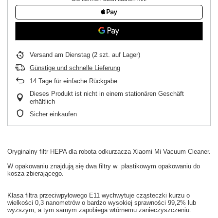
Versand
am Dienstag
(2 szt. auf Lager)
Günstige und schnelle Lieferung
14
Tage für einfache Rückgabe
Dieses Produkt ist nicht in einem stationären Geschäft
erhältlich
Sicher einkaufen
Oryginalny
filtr HEPA
dla
robota odkurzacza
Xiaomi
Mi
Vacuum
Cleaner.
W
opakowaniu
znajdują się dwa filtry w
plastikowym opakowaniu
do
kosza
zbierającego.
Klasa
filtra przeciwpyłowego
E11
wychwytuje
cząsteczki kurzu
o
wielkości
0,3
nanometrów
o bardzo
wysokiej sprawności
99,2
% lub
wyższym
, a tym samym
zapobiega
wtórnemu zanieczyszczeniu
.