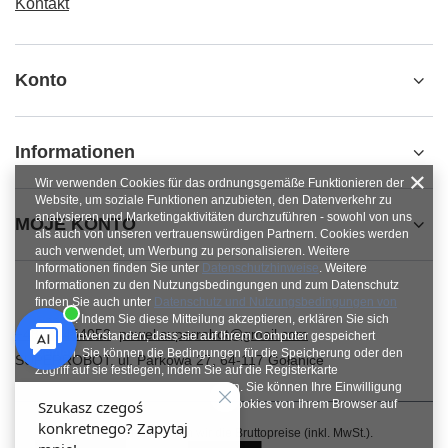
Kontakt
Konto
Informationen
Wir verwenden Cookies für das ordnungsgemäße Funktionieren der
Website, um soziale Funktionen anzubieten, den Datenverkehr zu
analysieren und Marketingaktivitäten durchzuführen - sowohl von uns
MOJE KONTO
als auch von unseren vertrauenswürdigen Partnern. Cookies werden
auch verwendet, um Werbung zu personalisieren. Weitere
Informationen finden Sie unter
Datenschutzhinweise
. Weitere
Informationen zu den Nutzungsbedingungen und zum Datenschutz
finden Sie auch unter
Datenschutz und Nutzungsbedingungen von
Google
. Indem Sie diese Mitteilung akzeptieren, erklären Sie sich
+48784454053
pawel.superrobot@gmail.com
damit einverstanden, dass sie auf Ihrem Computer gespeichert
werden. Sie können die Bedingungen für die Speicherung oder den
SUPERROBOT
,
ul. Parkowa 27
,
64-117
Gołanice
Zugriff auf sie festlegen, indem Sie auf die Registerkarte
„Zustimmungen konfigurieren“ klicken. Sie können Ihre Einwilligung
jederzeit widerrufen, indem Sie die Cookies von Ihrem Browser auf
dem jeweiligen Endgerät löschen.
Im Shop präsentieren wir die Bruttopreise (inkl. MwSt.).