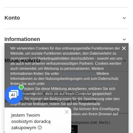
Konto
Informationen
Wir verwenden Cookies für das ordnungsgemäße Funktionieren der
Website, um soziale Funktionen anzubieten, den Datenverkehr zu
analysieren und Marketingaktivitäten durchzuführen - sowohl von uns
MOJE KONTO
als auch von unseren vertrauenswürdigen Partnern. Cookies werden
auch verwendet, um Werbung zu personalisieren. Weitere
Informationen finden Sie unter
Datenschutzhinweise
. Weitere
Informationen zu den Nutzungsbedingungen und zum Datenschutz
finden Sie auch unter
Datenschutz und Nutzungsbedingungen von
Google
. Indem Sie diese Mitteilung akzeptieren, erklären Sie sich
+48784454053
pawel.superrobot@gmail.com
damit einverstanden, dass sie auf Ihrem Computer gespeichert
werden. Sie können die Bedingungen für die Speicherung oder den
SUPERROBOT
,
ul. Parkowa 27
,
64-117
Gołanice
Zugriff auf sie festlegen, indem Sie auf die Registerkarte
„Zustimmungen konfigurieren“ klicken. Sie können Ihre Einwilligung
jederzeit widerrufen, indem Sie die Cookies von Ihrem Browser auf
dem jeweiligen Endgerät löschen.
Im Shop präsentieren wir die Bruttopreise (inkl. MwSt.).
Schließen