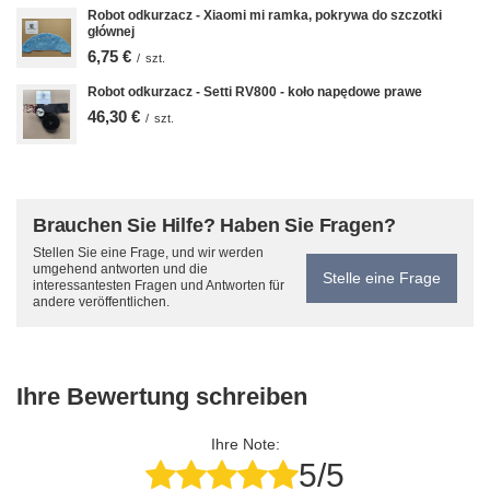
Robot odkurzacz - Xiaomi mi ramka, pokrywa do szczotki
głównej
6,75 €
/
szt.
Robot odkurzacz - Setti RV800 - koło napędowe prawe
46,30 €
/
szt.
Brauchen Sie Hilfe? Haben Sie Fragen?
Stellen Sie eine Frage, und wir werden
umgehend antworten und die
Stelle eine Frage
interessantesten Fragen und Antworten für
andere veröffentlichen.
Ihre Bewertung schreiben
Ihre Note:
5/5