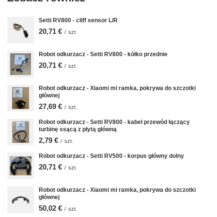
Setti RV800 - cliff sensor L/R
20,71 €
/
szt.
Robot odkurzacz - Setti RV800 - kółko przednie
20,71 €
/
szt.
Robot odkurzacz - Xiaomi mi ramka, pokrywa do szczotki
głównej
27,69 €
/
szt.
Robot odkurzacz - Setti RV800 - kabel przewód łączący
turbinę ssącą z płytą główną
2,79 €
/
szt.
Robot odkurzacz - Setti RV500 - korpus główny dolny
20,71 €
/
szt.
Robot odkurzacz - Xiaomi mi ramka, pokrywa do szczotki
głównej
50,02 €
/
szt.