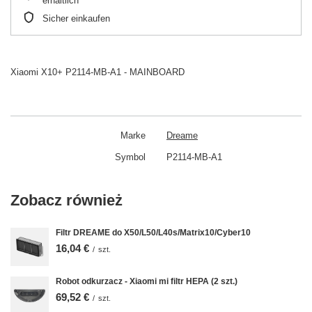
erhältlich
Sicher einkaufen
Xiaomi X10+ P2114-MB-A1 - MAINBOARD
Marke
Dreame
Symbol
P2114-MB-A1
Zobacz również
Filtr DREAME do X50/L50/L40s/Matrix10/Cyber10
16,04 €
/
szt.
Robot odkurzacz - Xiaomi mi filtr HEPA (2 szt.)
69,52 €
/
szt.