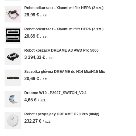
Robot odkurzacz - Xiaomi mi filtr HEPA (2 szt.)
29,99 €
/
szt.
Robot odkurzacz - Xiaomi mi filtr HEPA (2 szt.)
20,69 €
/
szt.
Robot koszący DREAME A3 AWD Pro 5000
3 394,33 €
/
szt.
Szczotka główna DREAME do H14 Mix/H15 Mix
20,69 €
/
szt.
Dreame W10 - P2027_SWITCH_V2.1
4,65 €
/
szt.
Robot sprzątający DREAME D20 Pro (biały)
232,27 €
/
szt.