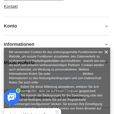
Kontakt
Konto
Informationen
Wir verwenden Cookies für das ordnungsgemäße Funktionieren der
Website, um soziale Funktionen anzubieten, den Datenverkehr zu
analysieren und Marketingaktivitäten durchzuführen - sowohl von uns
MOJE KONTO
als auch von unseren vertrauenswürdigen Partnern. Cookies werden
auch verwendet, um Werbung zu personalisieren. Weitere
Informationen finden Sie unter
Datenschutzhinweise
. Weitere
Informationen zu den Nutzungsbedingungen und zum Datenschutz
finden Sie auch unter
Datenschutz und Nutzungsbedingungen von
Google
. Indem Sie diese Mitteilung akzeptieren, erklären Sie sich
+48784454053
pawel.superrobot@gmail.com
damit einverstanden, dass sie auf Ihrem Computer gespeichert
werden. Sie können die Bedingungen für die Speicherung oder den
SUPERROBOT
,
ul. Parkowa 27
,
64-117
Gołanice
Zugriff auf sie festlegen, indem Sie auf die Registerkarte
„Zustimmungen konfigurieren“ klicken. Sie können Ihre Einwilligung
jederzeit widerrufen, indem Sie die Cookies von Ihrem Browser auf
dem jeweiligen Endgerät löschen.