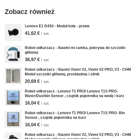
Zobacz również
Lenovo E1 D450 - Moduł koła - prawe
41,62 €
/
szt.
Robot odkurzacz - Xiaomi mi ramka, pokrywa do szczotki
głównej
36,97 €
/
szt.
Robot odkurzacz - Xiaomi Viomi V2, Viomi V2 PRO, V3 - CHM
Modul szczotki głównej, przekładnia i silnik
20,69 €
/
szt.
Robot odkurzacz - Lenovo T1 PRO/ Lenovo T1S PRO-
Water/Dustbin Sensor , czujnik pojemnika na wodę i kurz
16,04 €
/
szt.
Robot odkurzacz - Lenovo T1 PRO/ Lenovo T1S PRO- Bin
Sensor , czujnik pojemnika na kurz
16,04 €
/
szt.
Robot odkurzacz - Xiaomi Viomi V2, Viomi V2 PRO, V3 - CHM