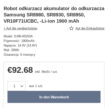
Robot odkurzacz akumulator do odkurzacza
Samsung SR8980, SR8930, SR8950,
VR10F71UCBC, -Li-ion 1900 mAh
+ Auf die vergleichsliste
Auf die Einkaufsliste
Model: DJ96-00203A
Pojemność: 1900mAh
Napięcie: 14.4V (14.8V)
Wat: 28Wh
Gwarancja: 6 miesięcy
€92.68
inkl. MwSt
/
szt.
aus
1
szt.
In den Warenkorb