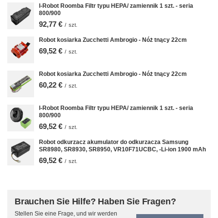
I-Robot Roomba Filtr typu HEPA/ zamiennik 1 szt. - seria
800/900
92,77 €
/
szt.
Robot kosiarka Zucchetti Ambrogio - Nóż tnący 22cm
69,52 €
/
szt.
Robot kosiarka Zucchetti Ambrogio - Nóż tnący 22cm
60,22 €
/
szt.
I-Robot Roomba Filtr typu HEPA/ zamiennik 1 szt. - seria
800/900
69,52 €
/
szt.
Robot odkurzacz akumulator do odkurzacza Samsung
SR8980, SR8930, SR8950, VR10F71UCBC, -Li-ion 1900 mAh
69,52 €
/
szt.
Brauchen Sie Hilfe? Haben Sie Fragen?
Stellen Sie eine Frage, und wir werden