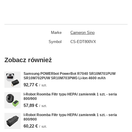
Marke
Cameron Sino
Symbol
CS-EDT800VX
Zobacz również
Samsung POWERbot PowerBot R7040 SR10M701PUW
SR10M702PUW SR10M703PWG Li-Ion 4600 mAh
92,77 €
/
szt.
I-Robot Roomba Filtr typu HEPA/ zamiennik 1 szt. - seria
800/900
57,89 €
/
szt.
I-Robot Roomba Filtr typu HEPA/ zamiennik 1 szt. - seria
800/900
60,22 €
/
szt.