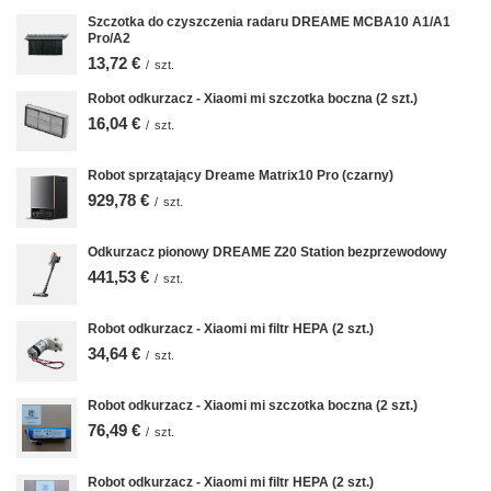
Szczotka do czyszczenia radaru DREAME MCBA10 A1/A1
Pro/A2
13,72 €
/
szt.
Robot odkurzacz - Xiaomi mi szczotka boczna (2 szt.)
16,04 €
/
szt.
Robot sprzątający Dreame Matrix10 Pro (czarny)
929,78 €
/
szt.
Odkurzacz pionowy DREAME Z20 Station bezprzewodowy
441,53 €
/
szt.
Robot odkurzacz - Xiaomi mi filtr HEPA (2 szt.)
34,64 €
/
szt.
Robot odkurzacz - Xiaomi mi szczotka boczna (2 szt.)
76,49 €
/
szt.
Robot odkurzacz - Xiaomi mi filtr HEPA (2 szt.)