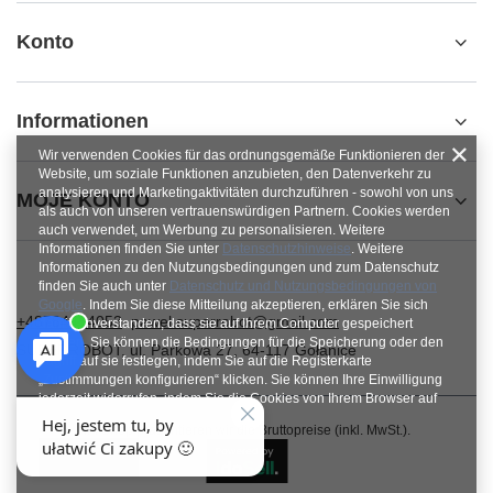
Konto
Informationen
Wir verwenden Cookies für das ordnungsgemäße Funktionieren der
Website, um soziale Funktionen anzubieten, den Datenverkehr zu
analysieren und Marketingaktivitäten durchzuführen - sowohl von uns
MOJE KONTO
als auch von unseren vertrauenswürdigen Partnern. Cookies werden
auch verwendet, um Werbung zu personalisieren. Weitere
Informationen finden Sie unter
Datenschutzhinweise
. Weitere
Informationen zu den Nutzungsbedingungen und zum Datenschutz
finden Sie auch unter
Datenschutz und Nutzungsbedingungen von
Google
. Indem Sie diese Mitteilung akzeptieren, erklären Sie sich
+48784454053
pawel.superrobot@gmail.com
damit einverstanden, dass sie auf Ihrem Computer gespeichert
werden. Sie können die Bedingungen für die Speicherung oder den
SUPERROBOT
,
ul. Parkowa 27
,
64-117
Gołanice
Zugriff auf sie festlegen, indem Sie auf die Registerkarte
„Zustimmungen konfigurieren“ klicken. Sie können Ihre Einwilligung
jederzeit widerrufen, indem Sie die Cookies von Ihrem Browser auf
dem jeweiligen Endgerät löschen.
Im Shop präsentieren wir die Bruttopreise (inkl. MwSt.).
Schließen