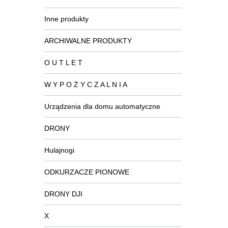
Inne produkty
ARCHIWALNE PRODUKTY
O U T L E T
W Y P O Ż Y C Z A L N I A
Urządzenia dla domu automatyczne
DRONY
Hulajnogi
ODKURZACZE PIONOWE
DRONY DJI
X