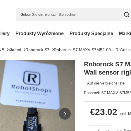
llery
Produkty Wyróżnione
Produkty Specjalne
Marki
NE
Xiaomi
Roborock S7
Roborock S7 MAXV S7M52-00 - iR Wall se
Roborock S7 M
Wall sensor rig
+ Auf die vergleichsliste
Roborock S7 MAXV S7M52-00
€23.02
inkl. 
aus
3
sz