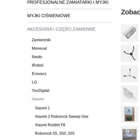
PROFESJONALNE ZAMIATARKI I MYJKI
Zobac
MYJKI CIŚNIENIOWE
AKCESORIA I CZĘŚCI ZAMIENNE
Zamienniki
Moneual
Neato
IRobot
Ecovacs
LG
YooDigital
Xiaomi
Xiaomi 1
Xiaomi 2 Roborock Sweep One
Xiaomi Roidmi F8
Roborock S5, S50, S55