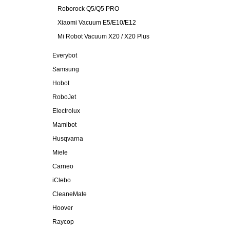
Roborock Q5/Q5 PRO
Xiaomi Vacuum E5/E10/E12
Mi Robot Vacuum X20 / X20 Plus
Everybot
Samsung
Hobot
RoboJet
Electrolux
Mamibot
Husqvarna
Miele
Carneo
iClebo
CleaneMate
Hoover
Raycop