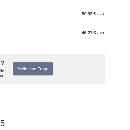
50,92 €
/
szt.
46,27 €
/
szt.
n?
Stelle eine Frage
die
en.
/5