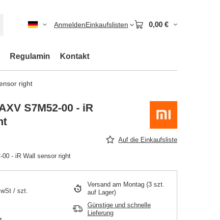
0,00 €
Anmelden
Einkaufslisten
Regulamin
Kontakt
nsor right
AXV S7M52-00 - iR
ht
Auf die Einkaufsliste
 - iR Wall sensor right
Versand
am Montag
(3 szt.
MwSt
/
szt.
auf Lager)
Günstige und schnelle
Lieferung
t.