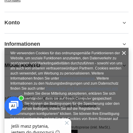
Konto
Informationen
Wir verwenden Cookies für das ordnungsgemäße Funktionieren der
Website, um soziale Funktionen anzubieten, den Datenverkehr zu
analysieren und Marketingaktivitäten durchzuführen - sowohl von uns
MOJE KONTO
als auch von unseren vertrauenswürdigen Partnern. Cookies werden
auch verwendet, um Werbung zu personalisieren. Weitere
Informationen finden Sie unter
Datenschutzhinweise
. Weitere
Informationen zu den Nutzungsbedingungen und zum Datenschutz
finden Sie auch unter
Datenschutz und Nutzungsbedingungen von
Google
. Indem Sie diese Mitteilung akzeptieren, erklären Sie sich
+48784454053
pawel.superrobot@gmail.com
damit einverstanden, dass sie auf Ihrem Computer gespeichert
werden. Sie können die Bedingungen für die Speicherung oder den
SUPERROBOT
,
ul. Parkowa 27
,
64-117
Gołanice
Zugriff auf sie festlegen, indem Sie auf die Registerkarte
„Zustimmungen konfigurieren“ klicken. Sie können Ihre Einwilligung
jederzeit widerrufen, indem Sie die Cookies von Ihrem Browser auf
dem jeweiligen Endgerät löschen.
Im Shop präsentieren wir die Bruttopreise (inkl. MwSt.).