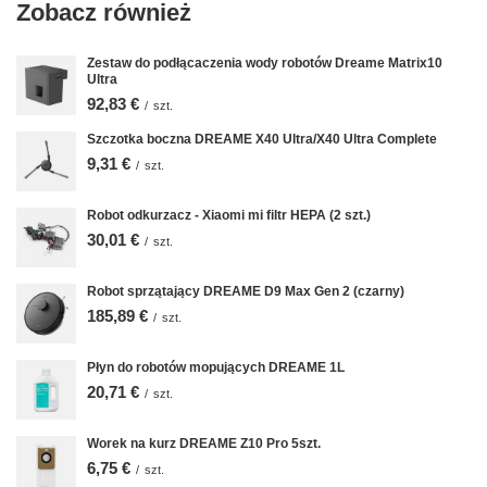
Zobacz również
Zestaw do podłącaczenia wody robotów Dreame Matrix10
Ultra
92,83 €
/
szt.
Szczotka boczna DREAME X40 Ultra/X40 Ultra Complete
9,31 €
/
szt.
Robot odkurzacz - Xiaomi mi filtr HEPA (2 szt.)
30,01 €
/
szt.
Robot sprzątający DREAME D9 Max Gen 2 (czarny)
185,89 €
/
szt.
Płyn do robotów mopujących DREAME 1L
20,71 €
/
szt.
Worek na kurz DREAME Z10 Pro 5szt.
6,75 €
/
szt.