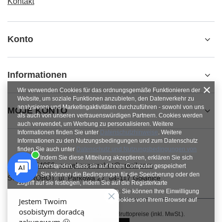
Kontakt
Konto
Informationen
Wir verwenden Cookies für das ordnungsgemäße Funktionieren der
Website, um soziale Funktionen anzubieten, den Datenverkehr zu
analysieren und Marketingaktivitäten durchzuführen - sowohl von uns
MOJE KONTO
als auch von unseren vertrauenswürdigen Partnern. Cookies werden
auch verwendet, um Werbung zu personalisieren. Weitere
Informationen finden Sie unter
Datenschutzhinweise
. Weitere
Informationen zu den Nutzungsbedingungen und zum Datenschutz
finden Sie auch unter
Datenschutz und Nutzungsbedingungen von
Google
. Indem Sie diese Mitteilung akzeptieren, erklären Sie sich
+48784454053
pawel.superrobot@gmail.com
damit einverstanden, dass sie auf Ihrem Computer gespeichert
werden. Sie können die Bedingungen für die Speicherung oder den
SUPERROBOT
,
ul. Parkowa 27
,
64-117
Gołanice
Zugriff auf sie festlegen, indem Sie auf die Registerkarte
„Zustimmungen konfigurieren“ klicken. Sie können Ihre Einwilligung
jederzeit widerrufen, indem Sie die Cookies von Ihrem Browser auf
dem jeweiligen Endgerät löschen.
Im Shop präsentieren wir die Bruttopreise (inkl. MwSt.).