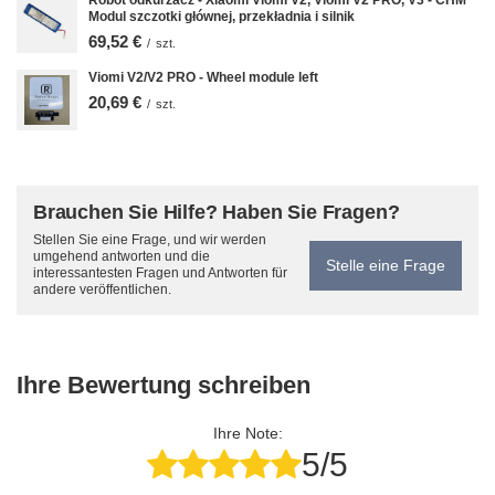
Robot odkurzacz - Xiaomi Viomi V2, Viomi V2 PRO, V3 - CHM
Modul szczotki głównej, przekładnia i silnik
69,52 €
/
szt.
Viomi V2/V2 PRO - Wheel module left
20,69 €
/
szt.
Brauchen Sie Hilfe? Haben Sie Fragen?
Stellen Sie eine Frage, und wir werden
umgehend antworten und die
Stelle eine Frage
interessantesten Fragen und Antworten für
andere veröffentlichen.
Ihre Bewertung schreiben
Ihre Note:
5/5