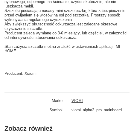
nylonowego
, odpornego
na ścieranie
, czyści
skutecznie
,
ale nie
uszkadza
mebli.
Szczotki posiadają u nasady
mini szczoteczkę, która
zabezpieczenie
przed
owijaniem się
włosów na
osi
pod
szczotką
.
Prostszy
sposób
wykonywania
regularnego czyszczenia
Aby
zwiększyć skuteczność
odkurzacza
jest zalecane
okresowe
czyszczenie
szczotki.
Producent
zaleca wy
mianę co
3-6
miesiący
,
lub częściej
, w zależności
od intensywności
stosowania
odkurzacza.
Stan
zużycia
szczotki
można znaleźć w
ustawieniach aplikacji: MI
HOME
.
Producent:
Xiaomi
Marke
VIOMI
Symbol
viomi_alpha2_pro_mainboard
Zobacz również