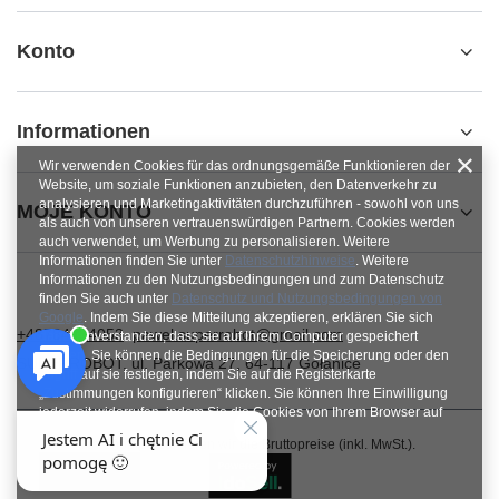
Konto
Informationen
Wir verwenden Cookies für das ordnungsgemäße Funktionieren der
Website, um soziale Funktionen anzubieten, den Datenverkehr zu
analysieren und Marketingaktivitäten durchzuführen - sowohl von uns
MOJE KONTO
als auch von unseren vertrauenswürdigen Partnern. Cookies werden
auch verwendet, um Werbung zu personalisieren. Weitere
Informationen finden Sie unter
Datenschutzhinweise
. Weitere
Informationen zu den Nutzungsbedingungen und zum Datenschutz
finden Sie auch unter
Datenschutz und Nutzungsbedingungen von
Google
. Indem Sie diese Mitteilung akzeptieren, erklären Sie sich
+48784454053
pawel.superrobot@gmail.com
damit einverstanden, dass sie auf Ihrem Computer gespeichert
werden. Sie können die Bedingungen für die Speicherung oder den
SUPERROBOT
,
ul. Parkowa 27
,
64-117
Gołanice
Zugriff auf sie festlegen, indem Sie auf die Registerkarte
„Zustimmungen konfigurieren“ klicken. Sie können Ihre Einwilligung
jederzeit widerrufen, indem Sie die Cookies von Ihrem Browser auf
dem jeweiligen Endgerät löschen.
Im Shop präsentieren wir die Bruttopreise (inkl. MwSt.).
Schließen