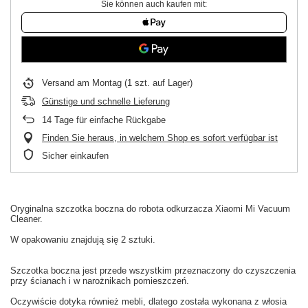
Sie können auch kaufen mit:
Versand
am Montag
(1 szt. auf Lager)
Günstige und schnelle Lieferung
14
Tage für einfache Rückgabe
Finden Sie heraus, in welchem Shop es sofort verfügbar ist
Sicher einkaufen
Oryginalna
szczotka boczna
do
robota odkurzacza
Xiaomi
Mi
Vacuum
Cleaner.
W
opakowaniu
znajdują się 2 sztuki
.
Szczotka boczna
jest
przede wszystkim
przeznaczony do czyszczenia
przy ścianach
i w
narożnikach
pomieszczeń.
Oczywiście dotyka również
mebli,
dlatego
została wykonana z
włosia