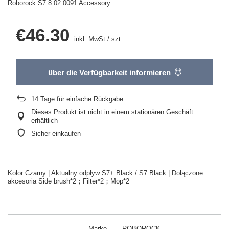
Roborock S7 8.02.0091 Accessory
€46.30
inkl. MwSt
/
szt.
über die Verfügbarkeit informieren
14
Tage für einfache Rückgabe
Dieses Produkt ist nicht in einem stationären Geschäft
erhältlich
Sicher einkaufen
Kolor Czarny | Aktualny odpływ S7+ Black / S7 Black | Dołączone
akcesoria Side brush*2；Filter*2；Mop*2
Marke
ROBOROCK