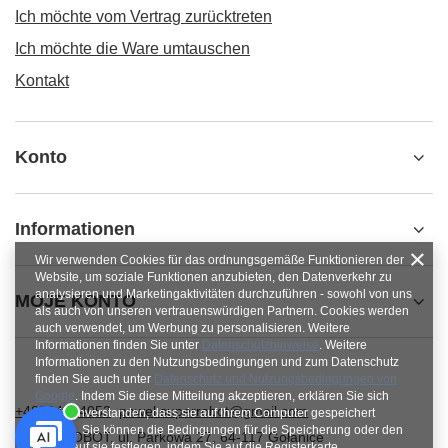
Ich möchte vom Vertrag zurücktreten
Ich möchte die Ware umtauschen
Kontakt
Konto
Informationen
Wir verwenden Cookies für das ordnungsgemäße Funktionieren der
Website, um soziale Funktionen anzubieten, den Datenverkehr zu
analysieren und Marketingaktivitäten durchzuführen - sowohl von uns
MOJE KONTO
als auch von unseren vertrauenswürdigen Partnern. Cookies werden
auch verwendet, um Werbung zu personalisieren. Weitere
Informationen finden Sie unter
Datenschutzhinweise
. Weitere
Informationen zu den Nutzungsbedingungen und zum Datenschutz
finden Sie auch unter
Datenschutz und Nutzungsbedingungen von
Google
. Indem Sie diese Mitteilung akzeptieren, erklären Sie sich
+48784454053
pawel.superrobot@gmail.com
damit einverstanden, dass sie auf Ihrem Computer gespeichert
werden. Sie können die Bedingungen für die Speicherung oder den
SUPERROBOT
,
ul. Parkowa 27
,
64-117
Gołanice
Zugriff auf sie festlegen, indem Sie auf die Registerkarte