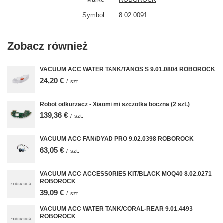
Symbol
8.02.0091
Zobacz również
VACUUM ACC WATER TANK/TANOS S 9.01.0804 ROBOROCK
24,20 €
/
szt.
Robot odkurzacz - Xiaomi mi szczotka boczna (2 szt.)
139,36 €
/
szt.
VACUUM ACC FAN/DYAD PRO 9.02.0398 ROBOROCK
63,05 €
/
szt.
VACUUM ACC ACCESSORIES KIT/BLACK MOQ40 8.02.0271
ROBOROCK
39,09 €
/
szt.
VACUUM ACC WATER TANK/CORAL-REAR 9.01.4493
ROBOROCK