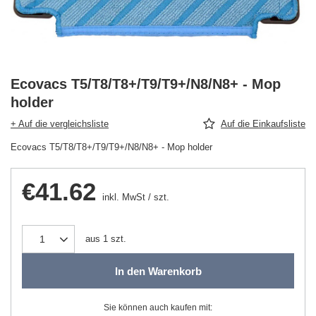
Ecovacs T5/T8/T8+/T9/T9+/N8/N8+ - Mop
holder
+ Auf die vergleichsliste
Auf die Einkaufsliste
Ecovacs T5/T8/T8+/T9/T9+/N8/N8+ - Mop holder
€41.62
inkl. MwSt
/
szt.
aus
1
szt.
In den Warenkorb
Sie können auch kaufen mit: