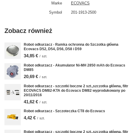
Marke
ECOVACS
Symbol
201-1913-2500
Zobacz również
Robot odkurzacz - Ramka ochronna do Szczotka główna
Ecovacs D52, D54, D56, D58 i D59
34,85 €
/
szt.
Robot odkurzacz - Akumulator Ni-MH 2850 mAh do Ecovacs
DM85
20,69 €
/
szt.
Robot odkurzacz - szczotki boczne 2 szt.,szczotka główna, filtr
ECOVACS DM82-KTA do Ecovacs DM82 wyprodukowany po
20/11/2016
41,62 €
/
szt.
Robot odkurzacz - Szczoteczka CT8 do Ecovacs
4,42 €
/
szt.
Robot odkurzacz - szczotki boczne 2 szt.,szczotka główna, filtr