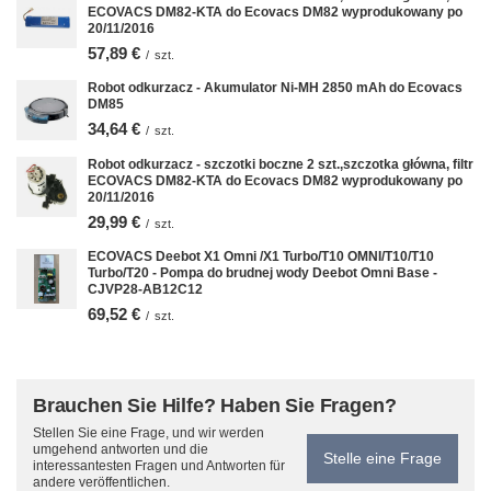
ECOVACS DM82-KTA do Ecovacs DM82 wyprodukowany po
20/11/2016
57,89 €
/
szt.
Robot odkurzacz - Akumulator Ni-MH 2850 mAh do Ecovacs
DM85
34,64 €
/
szt.
Robot odkurzacz - szczotki boczne 2 szt.,szczotka główna, filtr
ECOVACS DM82-KTA do Ecovacs DM82 wyprodukowany po
20/11/2016
29,99 €
/
szt.
ECOVACS Deebot X1 Omni /X1 Turbo/T10 OMNI/T10/T10
Turbo/T20 - Pompa do brudnej wody Deebot Omni Base -
CJVP28-AB12C12
69,52 €
/
szt.
Brauchen Sie Hilfe? Haben Sie Fragen?
Stellen Sie eine Frage, und wir werden
umgehend antworten und die
Stelle eine Frage
interessantesten Fragen und Antworten für
andere veröffentlichen.