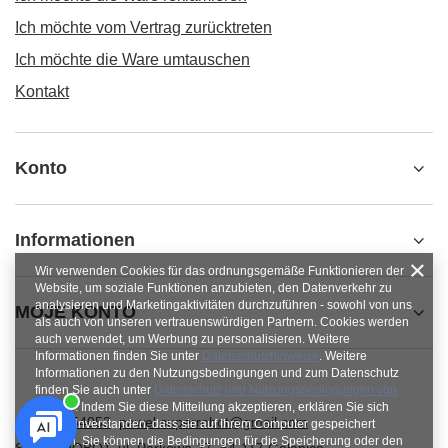
Ich möchte vom Vertrag zurücktreten
Ich möchte die Ware umtauschen
Kontakt
Konto
Informationen
Wir verwenden Cookies für das ordnungsgemäße Funktionieren der
Website, um soziale Funktionen anzubieten, den Datenverkehr zu
analysieren und Marketingaktivitäten durchzuführen - sowohl von uns
MOJE KONTO
als auch von unseren vertrauenswürdigen Partnern. Cookies werden
auch verwendet, um Werbung zu personalisieren. Weitere
Informationen finden Sie unter
Datenschutzhinweise
. Weitere
Informationen zu den Nutzungsbedingungen und zum Datenschutz
finden Sie auch unter
Datenschutz und Nutzungsbedingungen von
Google
. Indem Sie diese Mitteilung akzeptieren, erklären Sie sich
+48784454053
pawel.superrobot@gmail.com
damit einverstanden, dass sie auf Ihrem Computer gespeichert
werden. Sie können die Bedingungen für die Speicherung oder den