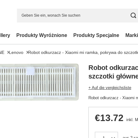
llery
Produkty Wyróżnione
Produkty Specjalne
Marki
NE
Lenovo
Robot odkurzacz - Xiaomi mi ramka, pokrywa do szczotk
Robot odkurzac
szczotki główne
+ Auf die vergleichsliste
Robot odkurzacz - Xiaomi m
€13.72
inkl. 
aus
2
sz