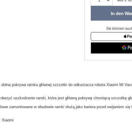
In den Wa
Sie können auch
a
dolna pokrywa ramka
głównej
szczotki do odkurzacza
robota
Xiaomi
Mi
Vac
zdarzyć uszkodzenie ramki
, która jest
główną pokrywę
chroniącą
szczotkę g
alowe
zamontowane w o
budowie ramki
służą jako
bariera
przed
owijaniem się
:
Xiaomi