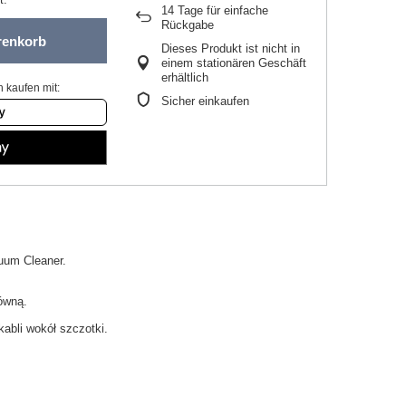
14
Tage für einfache
Rückgabe
renkorb
Dieses Produkt ist nicht in
einem stationären Geschäft
erhältlich
 kaufen mit:
Sicher einkaufen
uum
Cleaner.
łówną
.
kabli wokół szczotki.