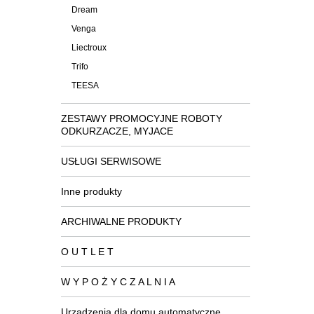
Dream
Venga
Liectroux
Trifo
TEESA
ZESTAWY PROMOCYJNE ROBOTY
ODKURZACZE, MYJACE
USŁUGI SERWISOWE
Inne produkty
ARCHIWALNE PRODUKTY
O U T L E T
W Y P O Ż Y C Z A L N I A
Urządzenia dla domu automatyczne