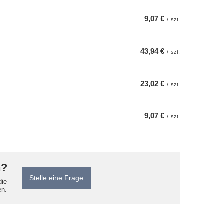
9,07 €
/
szt.
43,94 €
/
szt.
23,02 €
/
szt.
9,07 €
/
szt.
n?
Stelle eine Frage
die
en.