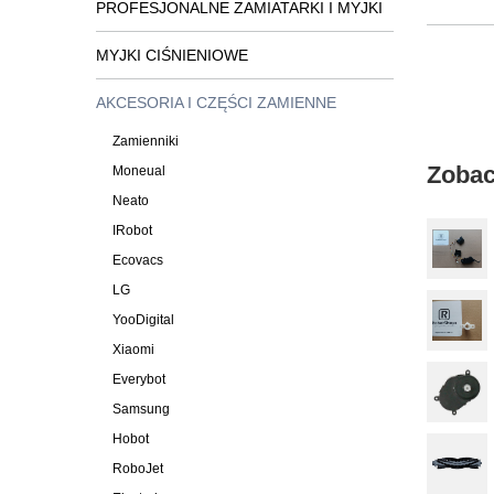
PROFESJONALNE ZAMIATARKI I MYJKI
MYJKI CIŚNIENIOWE
AKCESORIA I CZĘŚCI ZAMIENNE
Zamienniki
Zobac
Moneual
Neato
IRobot
Ecovacs
LG
YooDigital
Xiaomi
Everybot
Samsung
Hobot
RoboJet