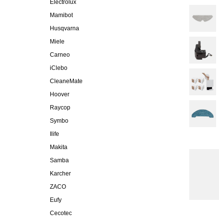
Electrolux
Mamibot
Husqvarna
Miele
Carneo
iClebo
CleaneMate
Hoover
Raycop
Symbo
Ilife
Makita
Samba
Karcher
ZACO
Eufy
Cecotec