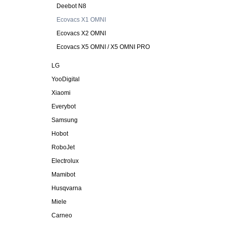
Deebot N8
Ecovacs X1 OMNI
Ecovacs X2 OMNI
Ecovacs X5 OMNI / X5 OMNI PRO
LG
YooDigital
Xiaomi
Everybot
Samsung
Hobot
RoboJet
Electrolux
Mamibot
Husqvarna
Miele
Carneo