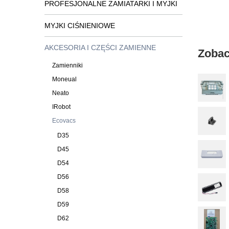
PROFESJONALNE ZAMIATARKI I MYJKI
MYJKI CIŚNIENIOWE
AKCESORIA I CZĘŚCI ZAMIENNE
Zobac
Zamienniki
Moneual
Neato
IRobot
Ecovacs
D35
D45
D54
D56
D58
D59
D62