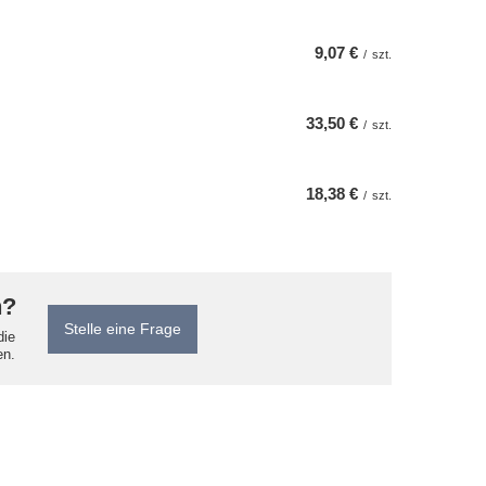
9,07 €
/
szt.
33,50 €
/
szt.
18,38 €
/
szt.
n?
Stelle eine Frage
die
en.