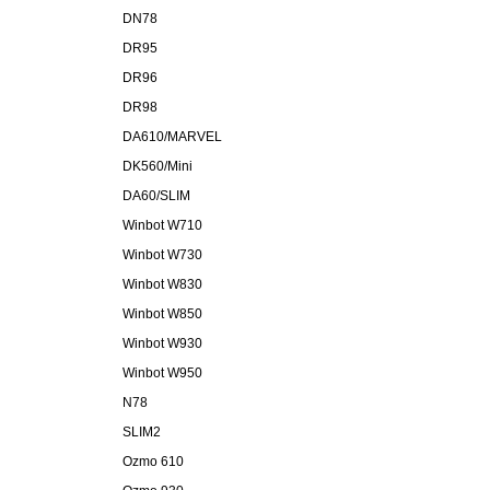
DN78
DR95
DR96
DR98
DA610/MARVEL
DK560/Mini
DA60/SLIM
Winbot W710
Winbot W730
Winbot W830
Winbot W850
Winbot W930
Winbot W950
N78
SLIM2
Ozmo 610