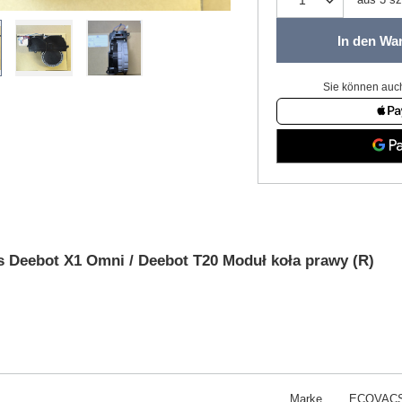
In den Wa
Sie können auch
 Deebot X1 Omni / Deebot T20 Moduł koła prawy (R)
Marke
ECOVAC