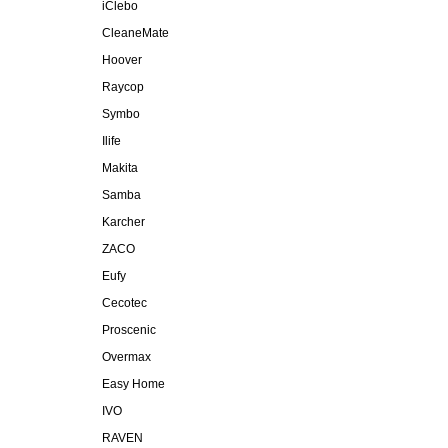
iClebo
CleaneMate
Hoover
Raycop
Symbo
Ilife
Makita
Samba
Karcher
ZACO
Eufy
Cecotec
Proscenic
Overmax
Easy Home
IVO
RAVEN