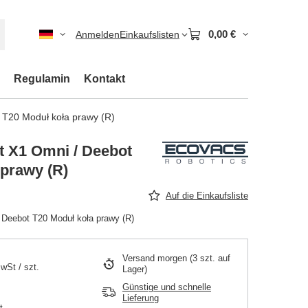
0,00 €
Anmelden
Einkaufslisten
Regulamin
Kontakt
 T20 Moduł koła prawy (R)
 X1 Omni / Deebot
 prawy (R)
Auf die Einkaufsliste
Deebot T20 Moduł koła prawy (R)
Versand
morgen
(3 szt. auf
MwSt
/
szt.
Lager)
Günstige und schnelle
Lieferung
t.