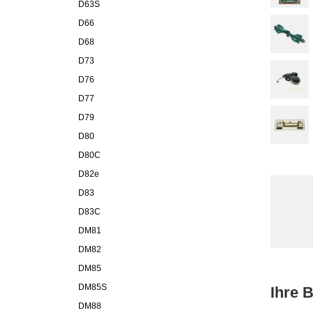
D63S
D66
D68
D73
D76
D77
D79
D80
D80C
D82e
D83
D83C
DM81
DM82
DM85
DM85S
Ihre 
DM88