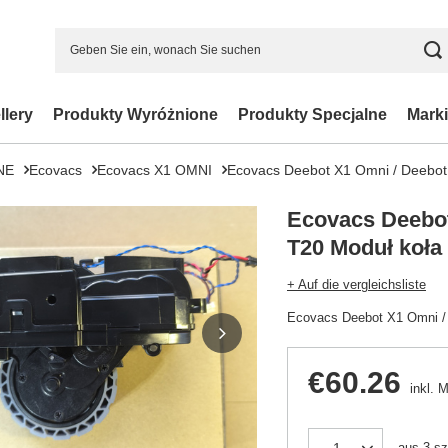
llery
Produkty Wyróżnione
Produkty Specjalne
Marki
NE
Ecovacs
Ecovacs X1 OMNI
Ecovacs Deebot X1 Omni / Deebot
Ecovacs Deebot
T20 Moduł koła
+ Auf die vergleichsliste
Ecovacs Deebot X1 Omni / 
€60.26
inkl. 
aus
3
sz