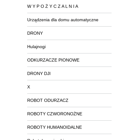
W Y P O Ż Y C Z A L N I A
Urządzenia dla domu automatyczne
DRONY
Hulajnogi
ODKURZACZE PIONOWE
DRONY DJI
X
ROBOT ODURZACZ
ROBOTY CZWORONOŻNE
ROBOTY HUMANOIDALNE