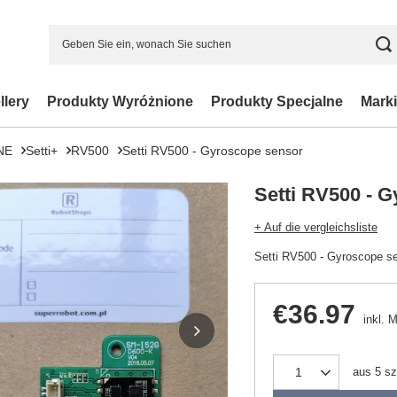
llery
Produkty Wyróżnione
Produkty Specjalne
Marki
NE
Setti+
RV500
Setti RV500 - Gyroscope sensor
Setti RV500 - 
+ Auf die vergleichsliste
Setti RV500 - Gyroscope s
€36.97
inkl. 
aus
5
sz