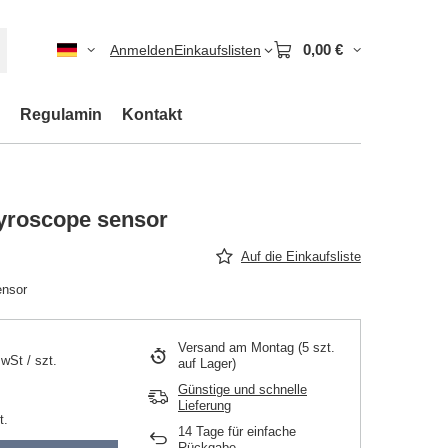
0,00 €
Anmelden
Einkaufslisten
Regulamin
Kontakt
Gyroscope sensor
Auf die Einkaufsliste
ensor
Versand
am Montag
(5 szt.
MwSt
/
szt.
auf Lager)
Günstige und schnelle
Lieferung
t.
14
Tage für einfache
Rückgabe