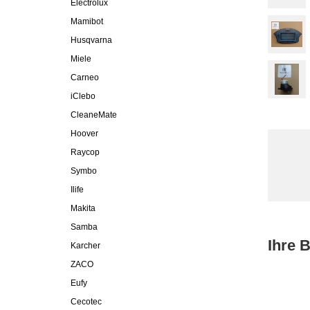
Electrolux
Mamibot
Husqvarna
Miele
Carneo
iClebo
CleaneMate
Hoover
Raycop
Symbo
Ilife
Makita
Samba
Ihre 
Karcher
ZACO
Eufy
Cecotec