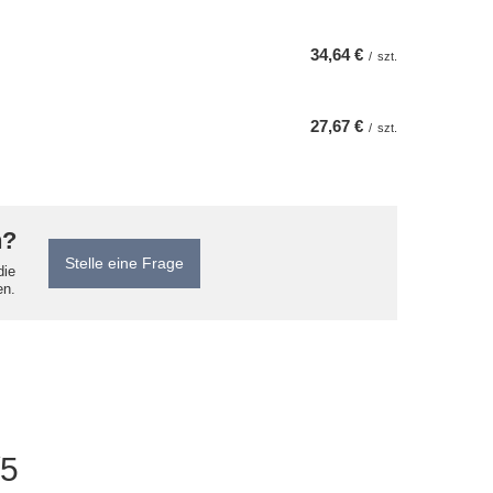
34,64 €
/
szt.
27,67 €
/
szt.
n?
Stelle eine Frage
die
en.
/5