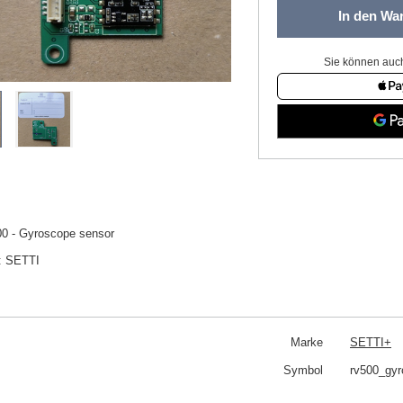
In den Wa
Sie können auch
00 - Gyroscope sensor
:
SETTI
Marke
SETTI+
Symbol
rv500_gyr