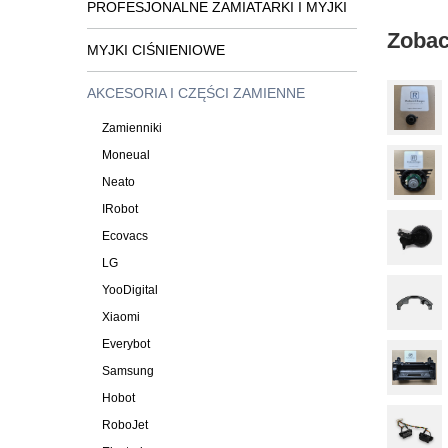
PROFESJONALNE ZAMIATARKI I MYJKI
Zobac
MYJKI CIŚNIENIOWE
AKCESORIA I CZĘŚCI ZAMIENNE
Zamienniki
Moneual
Neato
IRobot
Ecovacs
LG
YooDigital
Xiaomi
Everybot
Samsung
Hobot
RoboJet