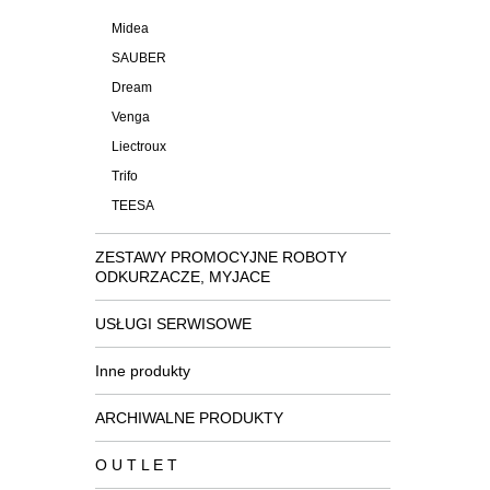
Midea
SAUBER
Dream
Venga
Liectroux
Trifo
TEESA
ZESTAWY PROMOCYJNE ROBOTY
ODKURZACZE, MYJACE
USŁUGI SERWISOWE
Inne produkty
ARCHIWALNE PRODUKTY
O U T L E T