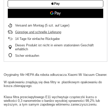
Versand
am Montag
(5 szt. auf Lager)
Günstige und schnelle Lieferung
14
Tage für einfache Rückgabe
Dieses Produkt ist nicht in einem stationären Geschäft
erhältlich
Sicher einkaufen
Oryginalny
filtr HEPA
dla
robota odkurzacza
Xiaomi
Mi
Vacuum
Cleaner.
W
opakowaniu
znajdują się dwa filtry w
plastikowym opakowaniu
do
kosza
zbierającego.
Klasa
filtra przeciwpyłowego
E11
wychwytuje
cząsteczki kurzu
o
wielkości
0,3
nanometrów
o bardzo
wysokiej sprawności
99,2
% lub
wyższym
, a tym samym
zapobiega
wtórnemu zanieczyszczeniu
.