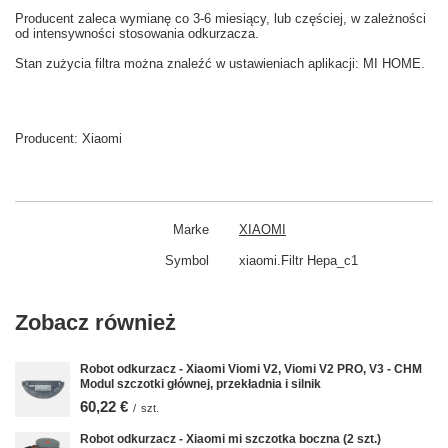
Producent zaleca wymianę co
3-6
miesiący
,
lub częściej
, w zależności
od intensywności
stosowania
odkurzacza.
Stan
zużycia
filtra
można znaleźć w
ustawieniach aplikacji: MI HOME
.
Producent:
Xiaomi
Marke
XIAOMI
Symbol
xiaomi.Filtr Hepa_c1
Zobacz również
Robot odkurzacz - Xiaomi Viomi V2, Viomi V2 PRO, V3 - CHM
Modul szczotki głównej, przekładnia i silnik
60,22 €
/
szt.
Robot odkurzacz - Xiaomi mi szczotka boczna (2 szt.)