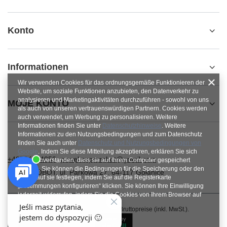
Konto
Informationen
Wir verwenden Cookies für das ordnungsgemäße Funktionieren der
Website, um soziale Funktionen anzubieten, den Datenverkehr zu
analysieren und Marketingaktivitäten durchzuführen - sowohl von uns
MOJE KONTO
als auch von unseren vertrauenswürdigen Partnern. Cookies werden
auch verwendet, um Werbung zu personalisieren. Weitere
Informationen finden Sie unter
Datenschutzhinweise
. Weitere
Informationen zu den Nutzungsbedingungen und zum Datenschutz
finden Sie auch unter
Datenschutz und Nutzungsbedingungen von
Google
. Indem Sie diese Mitteilung akzeptieren, erklären Sie sich
+48784454053
pawel.superrobot@gmail.com
damit einverstanden, dass sie auf Ihrem Computer gespeichert
werden. Sie können die Bedingungen für die Speicherung oder den
SUPERROBOT
,
ul. Parkowa 27
,
64-117
Gołanice
Zugriff auf sie festlegen, indem Sie auf die Registerkarte
„Zustimmungen konfigurieren“ klicken. Sie können Ihre Einwilligung
jederzeit widerrufen, indem Sie die Cookies von Ihrem Browser auf
dem jeweiligen Endgerät löschen.
Im Shop präsentieren wir die Bruttopreise (inkl. MwSt.).
Schließen