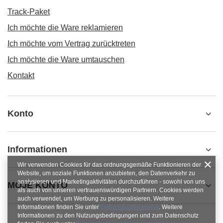
Track-Paket
Ich möchte die Ware reklamieren
Ich möchte vom Vertrag zurücktreten
Ich möchte die Ware umtauschen
Kontakt
Konto
Informationen
Wir verwenden Cookies für das ordnungsgemäße Funktionieren der
Website, um soziale Funktionen anzubieten, den Datenverkehr zu
analysieren und Marketingaktivitäten durchzuführen - sowohl von uns
MOJE KONTO
als auch von unseren vertrauenswürdigen Partnern. Cookies werden
auch verwendet, um Werbung zu personalisieren. Weitere
Informationen finden Sie unter
Datenschutzhinweise
. Weitere
Informationen zu den Nutzungsbedingungen und zum Datenschutz