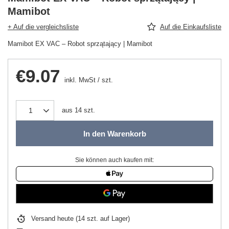
Mamibot
+ Auf die vergleichsliste
Auf die Einkaufsliste
Mamibot EX VAC – Robot sprzątający | Mamibot
€9.07
inkl. MwSt
/
szt.
aus
14
szt.
In den Warenkorb
Sie können auch kaufen mit:
Versand
heute
(14 szt. auf Lager)