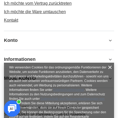
Ich möchte vom Vertrag zurücktreten
Ich möchte die Ware umtauschen
Kontakt
Konto
Informationen
Wir verwenden Cookies für das ordnungsgemäße Funktionieren der
Website, um soziale Funktionen anzubieten, den Datenverkehr zu
analysieren und Marketingaktivitäten durchzuführen - sowohl von uns
MOJE KONTO
als auch von unseren vertrauenswürdigen Partnern. Cookies werden
auch verwendet, um Werbung zu personalisieren. Weitere
Informationen finden Sie unter
Datenschutzhinweise
. Weitere
Informationen zu den Nutzungsbedingungen und zum Datenschutz
finden Sie auch unter
Datenschutz und Nutzungsbedingungen von
Google
. Indem Sie diese Mitteilung akzeptieren, erklären Sie sich
+48784454053
pawel.superrobot@gmail.com
damit einverstanden, dass sie auf Ihrem Computer gespeichert
werden. Sie können die Bedingungen für die Speicherung oder den
SUPERROBOT
,
ul. Parkowa 27
,
64-117
Gołanice
Zugriff auf sie festlegen, indem Sie auf die Registerkarte