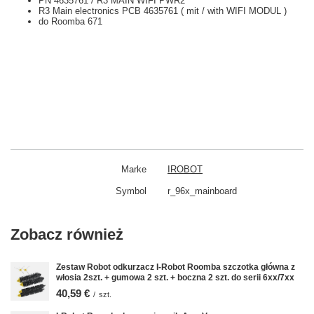
PN 4635761 / R3 MAIN WIFI PWR2
R3 Main electronics PCB 4635761 ( mit / with WIFI MODUL )
do Roomba 671
Marke
IROBOT
Symbol
r_96x_mainboard
Zobacz również
Zestaw Robot odkurzacz I-Robot Roomba szczotka główna z
włosia 2szt. + gumowa 2 szt. + boczna 2 szt. do serii 6xx/7xx
40,59 €
/
szt.