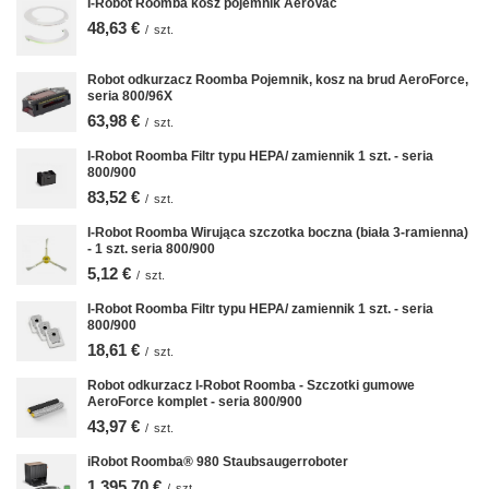
I-Robot Roomba kosz pojemnik AeroVac
48,63 €
/
szt.
Robot odkurzacz Roomba Pojemnik, kosz na brud AeroForce,
seria 800/96X
63,98 €
/
szt.
I-Robot Roomba Filtr typu HEPA/ zamiennik 1 szt. - seria
800/900
83,52 €
/
szt.
I-Robot Roomba Wirująca szczotka boczna (biała 3-ramienna)
- 1 szt. seria 800/900
5,12 €
/
szt.
I-Robot Roomba Filtr typu HEPA/ zamiennik 1 szt. - seria
800/900
18,61 €
/
szt.
Robot odkurzacz I-Robot Roomba - Szczotki gumowe
AeroForce komplet - seria 800/900
43,97 €
/
szt.
iRobot Roomba® 980 Staubsaugerroboter
1 395,70 €
/
szt.