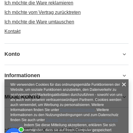
Ich möchte die Ware reklamieren
Ich möchte vom Vertrag zurücktreten
Ich möchte die Ware umtauschen
Kontakt
Konto
Informationen
Wir verwenden Cookies für das ordnungsgemäße Funktionieren der
Website, um soziale Funktionen anzubieten, den Datenverkehr zu
analysieren und Marketingaktivitäten durchzuführen - sowohl von uns
MOJE KONTO
als auch von unseren vertrauenswürdigen Partnern. Cookies werden
auch verwendet, um Werbung zu personalisieren. Weitere
Informationen finden Sie unter
Datenschutzhinweise
. Weitere
Informationen zu den Nutzungsbedingungen und zum Datenschutz
finden Sie auch unter
Datenschutz und Nutzungsbedingungen von
Google
. Indem Sie diese Mitteilung akzeptieren, erklären Sie sich
+48784454053
pawel.superrobot@gmail.com
damit einverstanden, dass sie auf Ihrem Computer gespeichert