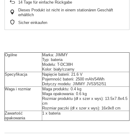
14
Tage für einfache Rückgabe
Dieses Produkt ist nicht in einem stationären Geschäft
erhältlich
Sicher einkaufen
Ogólne
Marka: JIMMY
Typ: bateria
Modelu: T-DC38H
Kolor: biały/czarny
Specyfikacja
Napięcie baterii: 21.6 V
Pojemność baterii: 2500 mAh/54Wh
Dotyczy modelu: JIMMY JV53/52/51
Waga i rozmiar
Waga produktu: 0.4 kg
Waga opakowania: 0.6 kg
Rozmiar produktu (dł x szer x wys): 13.5x7.8x4.5
cm
Rozmiar paczki (dł x szer x wys): 16x9x8 cm
Zawartość
1 x bateria
opakowania