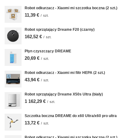
Robot odkurzacz - Xiaomi mi szczotka boczna (2 szt.)
11,39 €
/
szt.
Robot sprzątający Dreame F20 (czarny)
162,52 €
/
szt.
Płyn czyszczący DREAME
20,69 €
/
szt.
Robot odkurzacz - Xiaomi mi filtr HEPA (2 szt.)
43,94 €
/
szt.
Robot sprzątający Dreame X50s Ultra (biały)
1 162,29 €
/
szt.
Szczotka boczna DREAME do x60 Ultra/x60 pro ultra
13,72 €
/
szt.
Robot odkurzacz - Xiaomi mi szczotka boczna (2 szt.)