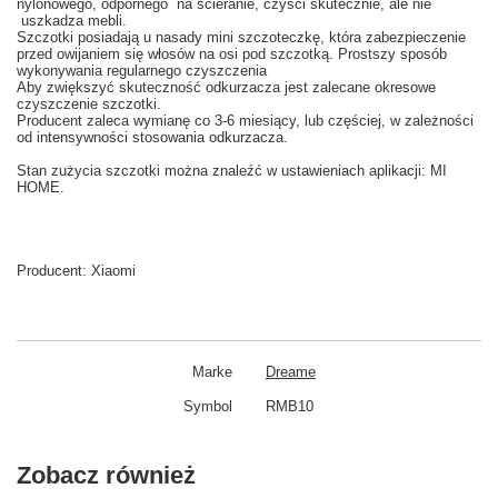
nylonowego
, odpornego
na ścieranie
, czyści
skutecznie
,
ale nie
uszkadza
mebli.
Szczotki posiadają u nasady
mini szczoteczkę, która
zabezpieczenie
przed
owijaniem się
włosów na
osi
pod
szczotką
.
Prostszy
sposób
wykonywania
regularnego czyszczenia
Aby
zwiększyć skuteczność
odkurzacza
jest zalecane
okresowe
czyszczenie
szczotki.
Producent
zaleca wy
mianę co
3-6
miesiący
,
lub częściej
, w zależności
od intensywności
stosowania
odkurzacza.
Stan
zużycia
szczotki
można znaleźć w
ustawieniach aplikacji: MI
HOME
.
Producent:
Xiaomi
Marke
Dreame
Symbol
RMB10
Zobacz również