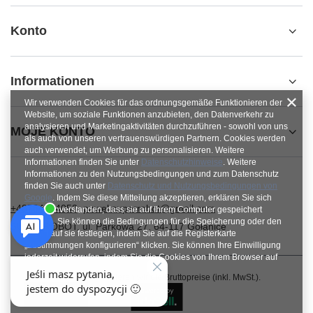
Konto
Informationen
Wir verwenden Cookies für das ordnungsgemäße Funktionieren der
Website, um soziale Funktionen anzubieten, den Datenverkehr zu
analysieren und Marketingaktivitäten durchzuführen - sowohl von uns
MOJE KONTO
als auch von unseren vertrauenswürdigen Partnern. Cookies werden
auch verwendet, um Werbung zu personalisieren. Weitere
Informationen finden Sie unter
Datenschutzhinweise
. Weitere
Informationen zu den Nutzungsbedingungen und zum Datenschutz
finden Sie auch unter
Datenschutz und Nutzungsbedingungen von
Google
. Indem Sie diese Mitteilung akzeptieren, erklären Sie sich
+48784454053
pawel.superrobot@gmail.com
damit einverstanden, dass sie auf Ihrem Computer gespeichert
werden. Sie können die Bedingungen für die Speicherung oder den
SUPERROBOT
,
ul. Parkowa 27
,
64-117
Gołanice
Zugriff auf sie festlegen, indem Sie auf die Registerkarte
„Zustimmungen konfigurieren“ klicken. Sie können Ihre Einwilligung
jederzeit widerrufen, indem Sie die Cookies von Ihrem Browser auf
dem jeweiligen Endgerät löschen.
Im Shop präsentieren wir die Bruttopreise (inkl. MwSt.).
Schließen