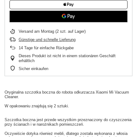
Versand
am Montag
(2 szt. auf Lager)
Günstige und schnelle Lieferung
14
Tage für einfache Rückgabe
Dieses Produkt ist nicht in einem stationären Geschäft
erhältlich
Sicher einkaufen
Oryginalna
szczotka boczna
do
robota odkurzacza
Xiaomi
Mi
Vacuum
Cleaner.
W
opakowaniu
znajdują się 2 sztuki
.
Szczotka boczna
jest
przede wszystkim
przeznaczony do czyszczenia
przy ścianach
i w
narożnikach
pomieszczeń.
Oczywiście dotyka również
mebli,
dlatego
została wykonana z
włosia