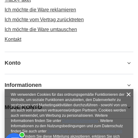
Ich möchte die Ware reklamieren
Ich möchte vom Vertrag zurücktreten
Ich möchte die Ware umtauschen
Kontakt
Konto
Informationen
Wir verwenden Cookies für das ordnungsgemäße Funktionieren der
Website, um soziale Funktionen anzubieten, den Datenverkehr zu
analysieren und Marketingaktivitäten durchzuführen - sowohl von uns
MOJE KONTO
als auch von unseren vertrauenswürdigen Partnern. Cookies werden
auch verwendet, um Werbung zu personalisieren. Weitere
Informationen finden Sie unter
Datenschutzhinweise
. Weitere
Informationen zu den Nutzungsbedingungen und zum Datenschutz
finden Sie auch unter
Datenschutz und Nutzungsbedingungen von
Google
. Indem Sie diese Mitteilung akzeptieren, erklären Sie sich