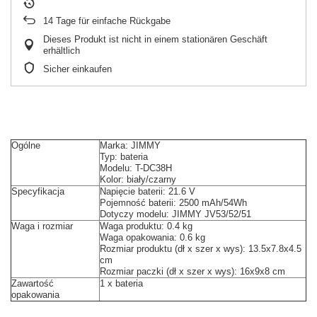
14
Tage für einfache Rückgabe
Dieses Produkt ist nicht in einem stationären Geschäft
erhältlich
Sicher einkaufen
Ogólne
Marka: JIMMY
Typ: bateria
Modelu: T-DC38H
Kolor: biały/czarny
Specyfikacja
Napięcie baterii: 21.6 V
Pojemność baterii: 2500 mAh/54Wh
Dotyczy modelu: JIMMY JV53/52/51
Waga i rozmiar
Waga produktu: 0.4 kg
Waga opakowania: 0.6 kg
Rozmiar produktu (dł x szer x wys): 13.5x7.8x4.5
cm
Rozmiar paczki (dł x szer x wys): 16x9x8 cm
Zawartość
1 x bateria
opakowania