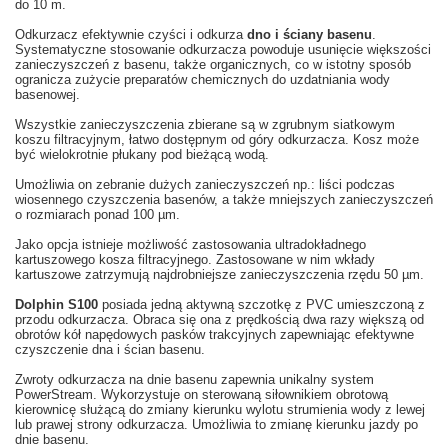
do 10 m.
Odkurzacz efektywnie czyści i odkurza
dno i ściany basenu
.
Systematyczne stosowanie odkurzacza powoduje usunięcie większości
zanieczyszczeń z basenu, także organicznych, co w istotny sposób
ogranicza zużycie preparatów chemicznych do uzdatniania wody
basenowej.
Wszystkie zanieczyszczenia zbierane są w zgrubnym siatkowym
koszu filtracyjnym, łatwo dostępnym od góry odkurzacza. Kosz może
być wielokrotnie płukany pod bieżącą wodą.
Umożliwia on zebranie dużych zanieczyszczeń np.: liści podczas
wiosennego czyszczenia basenów, a także mniejszych zanieczyszczeń
o rozmiarach ponad 100 µm.
Jako opcja istnieje możliwość zastosowania ultradokładnego
kartuszowego kosza filtracyjnego. Zastosowane w nim wkłady
kartuszowe zatrzymują najdrobniejsze zanieczyszczenia rzędu 50 µm.
Dolphin S100
posiada jedną aktywną szczotkę z PVC umieszczoną z
przodu odkurzacza. Obraca się ona z prędkością dwa razy większą od
obrotów kół napędowych pasków trakcyjnych zapewniając efektywne
czyszczenie dna i ścian basenu.
Zwroty odkurzacza na dnie basenu zapewnia unikalny system
PowerStream. Wykorzystuje on sterowaną siłownikiem obrotową
kierownicę służącą do zmiany kierunku wylotu strumienia wody z lewej
lub prawej strony odkurzacza. Umożliwia to zmianę kierunku jazdy po
dnie basenu.