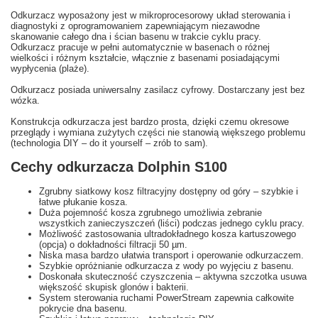
Odkurzacz wyposażony jest w mikroprocesorowy układ sterowania i
diagnostyki z oprogramowaniem zapewniającym niezawodne
skanowanie całego dna i ścian basenu w trakcie cyklu pracy.
Odkurzacz pracuje w pełni automatycznie w basenach o różnej
wielkości i różnym kształcie, włącznie z basenami posiadającymi
wypłycenia (plaże).
Odkurzacz posiada uniwersalny zasilacz cyfrowy. Dostarczany jest bez
wózka.
Konstrukcja odkurzacza jest bardzo prosta, dzięki czemu okresowe
przeglądy i wymiana zużytych części nie stanowią większego problemu
(technologia DIY – do it yourself – zrób to sam).
Cechy odkurzacza Dolphin S100
Zgrubny siatkowy kosz filtracyjny dostępny od góry – szybkie i
łatwe płukanie kosza.
Duża pojemność kosza zgrubnego umożliwia zebranie
wszystkich zanieczyszczeń (liści) podczas jednego cyklu pracy.
Możliwość zastosowania ultradokładnego kosza kartuszowego
(opcja) o dokładności filtracji 50 µm.
Niska masa bardzo ułatwia transport i operowanie odkurzaczem.
Szybkie opróżnianie odkurzacza z wody po wyjęciu z basenu.
Doskonała skuteczność czyszczenia – aktywna szczotka usuwa
większość skupisk glonów i bakterii.
System sterowania ruchami PowerStream zapewnia całkowite
pokrycie dna basenu.