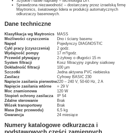
Szybkie i łatwe naprawy – technologia DIY.
Sprawdzona niezawodność – dostarczany przez izraelską firmę
Maytronics, światowego lidera w produkcji automatycznych
odkurzaczy basenowych.
Dane techniczne
Klasyfikacja wg Maytronics
MASS
Możliwości czyszczenia
Dno i ściany basenu
Napęd
Pojedynczy DIAGNOSTIC
Cykl pracy (czyszczenia)
2 godz.
Wydajność pompy
17 m³/godz.
Przewód pływający
2-żyłowy o długości 15 m
System filtracji
Kosz filtracyjny zgrubny siatkowy
Dokładność filtracji
100 µm
Szczotki
Jedna aktywna PVC niebieska
Zasilacz
Cyfrowy BASIC 230
Napięcie zasilania pierwotne
220 – 240 V, 50-60 Hz, 2 A
Napięcie zasilania wtórne
= 29 V
Moc znamionowa
120 W
Stopień ochrony zasilacza
IP 54
Zdalne sterowanie
Brak
Wózek transportowy
Brak
Masa (bez przewodu)
6,5 kg
Gwarancja
24 miesiące
Numery katalogowe odkurzacza i
podstawowych części zamiennych