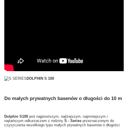
DOLPHIN S 100
Do małych prywatnych basenów o długości do 10 m
Dolphin S100
jest najprostszym, najlżejszym, najmniejszym i
najtańszym odkurzaczem z rodziny
S - Series
przeznaczonym do
czyszczenia wszelkiego typu małych prywatnych basenów o długości