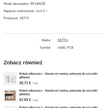
Model akumulator: BP14452B
Napięcie znamionowe: 14,4 V ~
Producent:
SETTI
Marke
SETTI+
Symbol
rv500_PCB
Zobacz również
Robot odkurzacz - Xiaomi mi ramka, pokrywa do szczotki
głównej
20,71 €
/
szt.
Robot odkurzacz - Xiaomi mi ramka, pokrywa do szczotki
głównej
57,93 €
/
szt.
Robot odkurzacz - Xiaomi mi ramka, pokrywa do szczotki