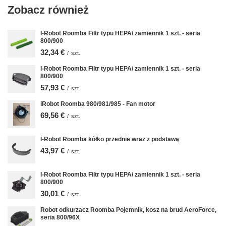
Zobacz również
I-Robot Roomba Filtr typu HEPA/ zamiennik 1 szt. - seria
800/900
32,34 €
/
szt.
I-Robot Roomba Filtr typu HEPA/ zamiennik 1 szt. - seria
800/900
57,93 €
/
szt.
iRobot Roomba 980/981/985 - Fan motor
69,56 €
/
szt.
I-Robot Roomba kółko przednie wraz z podstawą
43,97 €
/
szt.
I-Robot Roomba Filtr typu HEPA/ zamiennik 1 szt. - seria
800/900
30,01 €
/
szt.
Robot odkurzacz Roomba Pojemnik, kosz na brud AeroForce,
seria 800/96X