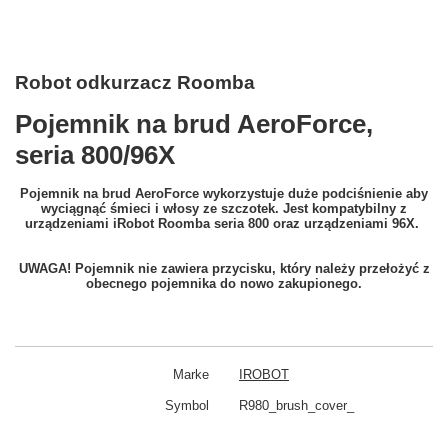
Robot odkurzacz Roomba
Pojemnik na brud AeroForce,
seria 800/96X
Pojemnik na brud AeroForce wykorzystuje duże podciśnienie aby
wyciągnąć śmieci i włosy ze szczotek. Jest kompatybilny z
urządzeniami iRobot Roomba seria 800 oraz urządzeniami 96X.
UWAGA! Pojemnik nie zawiera przycisku, który należy przełożyć z
obecnego pojemnika do nowo zakupionego.
Marke
IROBOT
Symbol
R980_brush_cover_