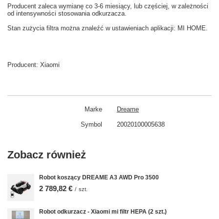
Producent zaleca wymianę co
3-6
miesiący
,
lub częściej
, w zależności
od intensywności
stosowania
odkurzacza.
Stan
zużycia
filtra
można znaleźć w
ustawieniach aplikacji: MI HOME
.
Producent:
Xiaomi
Marke
Dreame
Symbol
20020100005638
Zobacz również
Robot koszący DREAME A3 AWD Pro 3500
2 789,82 €
/
szt.
Robot odkurzacz - Xiaomi mi filtr HEPA (2 szt.)