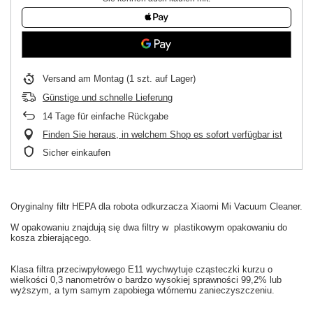
Versand
am Montag
(1 szt. auf Lager)
Günstige und schnelle Lieferung
14
Tage für einfache Rückgabe
Finden Sie heraus, in welchem Shop es sofort verfügbar ist
Sicher einkaufen
Oryginalny
filtr HEPA
dla
robota odkurzacza
Xiaomi
Mi
Vacuum
Cleaner.
W
opakowaniu
znajdują się dwa filtry w
plastikowym opakowaniu
do
kosza
zbierającego.
Klasa
filtra przeciwpyłowego
E11
wychwytuje
cząsteczki kurzu
o
wielkości
0,3
nanometrów
o bardzo
wysokiej sprawności
99,2
% lub
wyższym
, a tym samym
zapobiega
wtórnemu zanieczyszczeniu
.