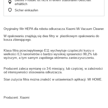
Dieses Produkt ist nicht in einem stationären Geschäft
erhältlich
Sicher einkaufen
Oryginalny
filtr HEPA
dla
robota odkurzacza
Xiaomi
Mi
Vacuum
Cleaner.
W
opakowaniu
znajdują się dwa filtry w
plastikowym opakowaniu
do
kosza
zbierającego.
Klasa
filtra przeciwpyłowego
E11
wychwytuje
cząsteczki kurzu
o
wielkości
0,3
nanometrów
o bardzo
wysokiej sprawności
99,2
% lub
wyższym
, a tym samym
zapobiega
wtórnemu zanieczyszczeniu
.
Producent zaleca wymianę co
3-6
miesiący
,
lub częściej
, w zależności
od intensywności
stosowania
odkurzacza.
Stan
zużycia
filtra
można znaleźć w
ustawieniach aplikacji: MI HOME
.
Producent:
Xiaomi