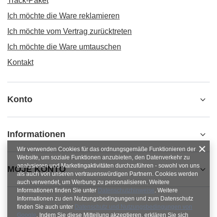
Track-Paket
Ich möchte die Ware reklamieren
Ich möchte vom Vertrag zurücktreten
Ich möchte die Ware umtauschen
Kontakt
Konto
Informationen
Wir verwenden Cookies für das ordnungsgemäße Funktionieren der
Website, um soziale Funktionen anzubieten, den Datenverkehr zu
analysieren und Marketingaktivitäten durchzuführen - sowohl von uns
MOJE KONTO
als auch von unseren vertrauenswürdigen Partnern. Cookies werden
auch verwendet, um Werbung zu personalisieren. Weitere
Informationen finden Sie unter
Datenschutzhinweise
. Weitere
Informationen zu den Nutzungsbedingungen und zum Datenschutz
finden Sie auch unter
Datenschutz und Nutzungsbedingungen von
Google
. Indem Sie diese Mitteilung akzeptieren, erklären Sie sich