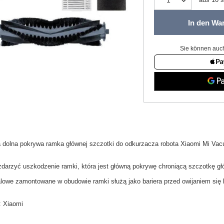
In den Wa
Sie können auch
a
dolna pokrywa ramka
głównej
szczotki do odkurzacza
robota
Xiaomi
Mi
Vac
zdarzyć uszkodzenie ramki
, która jest
główną pokrywę
chroniącą
szczotkę g
alowe
zamontowane w o
budowie ramki
służą jako
bariera
przed
owijaniem się
:
Xiaomi