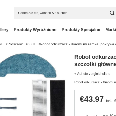
llery
Produkty Wyróżnione
Produkty Specjalne
Marki
NE
Proscenic
850T
Robot odkurzacz - Xiaomi mi ramka, pokrywa d
Robot odkurzac
szczotki główne
+ Auf die vergleichsliste
Robot odkurzacz - Xiaomi m
€43.97
inkl. 
aus
10
s