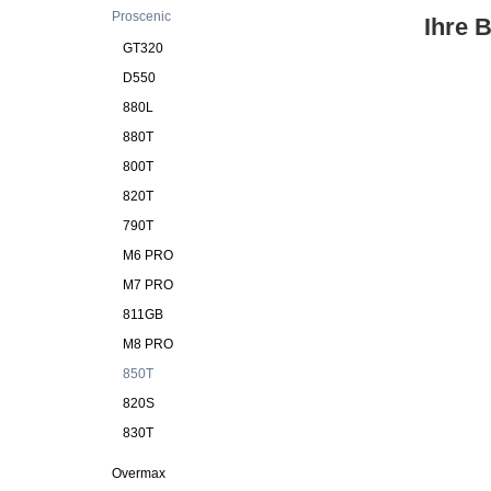
Proscenic
Ihre 
GT320
D550
880L
880T
800T
820T
790T
M6 PRO
M7 PRO
811GB
M8 PRO
850T
820S
830T
Overmax