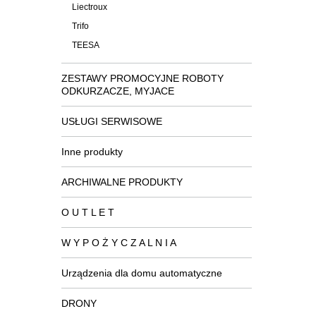
Liectroux
Trifo
TEESA
ZESTAWY PROMOCYJNE ROBOTY
ODKURZACZE, MYJACE
USŁUGI SERWISOWE
Inne produkty
ARCHIWALNE PRODUKTY
O U T L E T
W Y P O Ż Y C Z A L N I A
Urządzenia dla domu automatyczne
DRONY