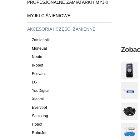
PROFESJONALNE ZAMIATARKI I MYJKI
MYJKI CIŚNIENIOWE
AKCESORIA I CZĘŚCI ZAMIENNE
Zamienniki
Zobac
Moneual
Neato
IRobot
Ecovacs
LG
YooDigital
Xiaomi
Everybot
Samsung
Hobot
RoboJet