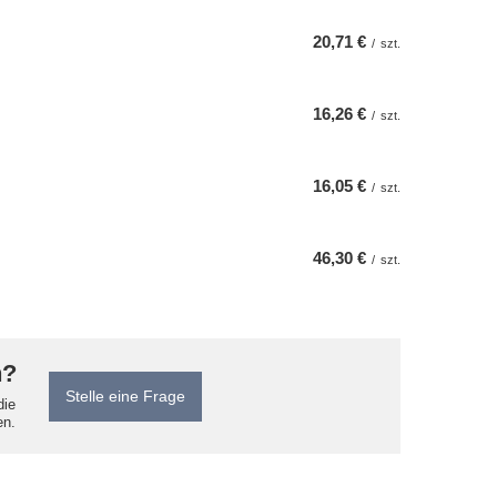
20,71 €
/
szt.
16,26 €
/
szt.
16,05 €
/
szt.
46,30 €
/
szt.
n?
Stelle eine Frage
die
en.