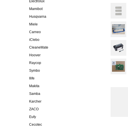
Electrolux
Mamibot
Husqvarna
Miele
Carneo
iClebo
CleaneMate
Hoover
Raycop
Symbo
Ilife
Makita
Samba
Karcher
ZACO
Eufy
Cecotec