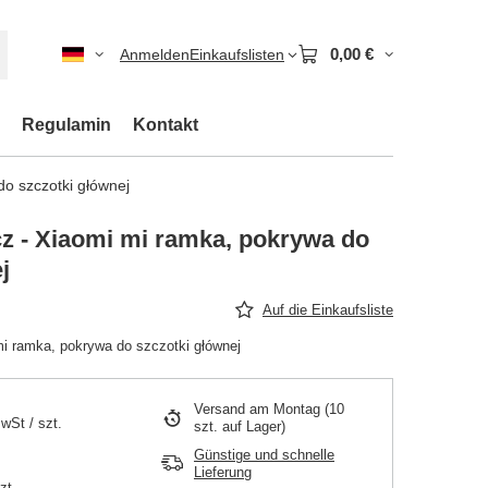
0,00 €
Anmelden
Einkaufslisten
Regulamin
Kontakt
o szczotki głównej
z - Xiaomi mi ramka, pokrywa do
j
Auf die Einkaufsliste
i ramka, pokrywa do szczotki głównej
Versand
am Montag
(10
MwSt
/
szt.
szt. auf Lager)
Günstige und schnelle
Lieferung
zt.