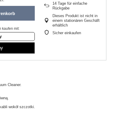
14
Tage für einfache
Rückgabe
renkorb
Dieses Produkt ist nicht in
einem stationären Geschäft
erhältlich
 kaufen mit:
Sicher einkaufen
uum
Cleaner.
łówną
.
kabli wokół szczotki.