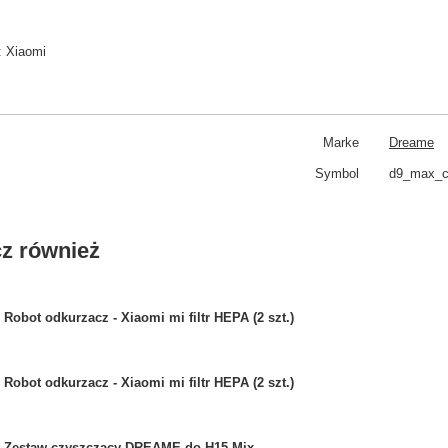
:
Xiaomi
Marke
Dreame
Symbol
d9_max_cl
z również
Robot odkurzacz - Xiaomi mi filtr HEPA (2 szt.)
Robot odkurzacz - Xiaomi mi filtr HEPA (2 szt.)
Zestaw czyszczący DREAME do H15 Mix