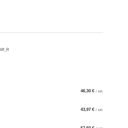
iff_R
46,30 €
/
szt.
43,97 €
/
szt.
57,93 €