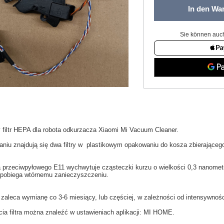
In den Wa
Sie können auch
y
filtr HEPA
dla
robota odkurzacza
Xiaomi
Mi
Vacuum
Cleaner.
aniu
znajdują się dwa filtry w
plastikowym opakowaniu
do
kosza
zbierająceg
ra przeciwpyłowego
E11
wychwytuje
cząsteczki kurzu
o wielkości
0,3
nanomet
pobiega
wtórnemu zanieczyszczeniu
.
 zaleca wymianę co
3-6
miesiący
,
lub częściej
, w zależności
od intensywnośc
cia
filtra
można znaleźć w
ustawieniach aplikacji: MI HOME
.