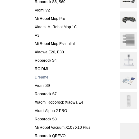
Roborock S6, S60
Viomi V2
Mi Robot Mop Pro
Xiaomi Mi Robot Mop 1C
V3
Mi Robot Mop Essential
Xiaowa E20, E30
Roborock S4
ROIDMI
Dreame
Viomi S9
Roborock S7
Xiaomi Roborock Xiaowa E4
Viomi Alpha 2 PRO
Roborock S8
Mi Robot Vacuum X10 / X10 Plus
Roborock QREVO