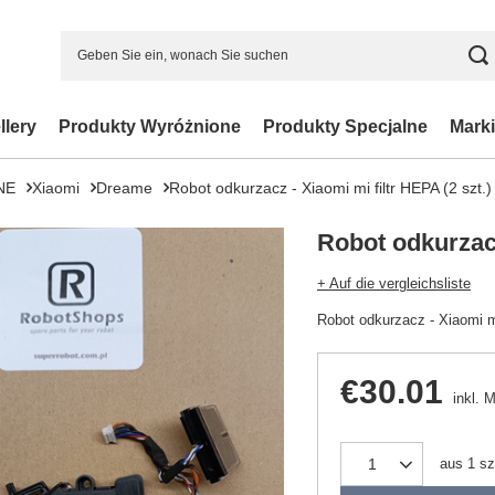
llery
Produkty Wyróżnione
Produkty Specjalne
Marki
NE
Xiaomi
Dreame
Robot odkurzacz - Xiaomi mi filtr HEPA (2 szt.)
Robot odkurzacz
+ Auf die vergleichsliste
Robot odkurzacz - Xiaomi mi
€30.01
inkl. 
aus
1
sz