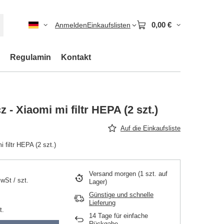
0,00 €
Anmelden
Einkaufslisten
Regulamin
Kontakt
 - Xiaomi mi filtr HEPA (2 szt.)
Auf die Einkaufsliste
 filtr HEPA (2 szt.)
Versand
morgen
(1 szt. auf
MwSt
/
szt.
Lager)
Günstige und schnelle
Lieferung
t.
14
Tage für einfache
Rückgabe