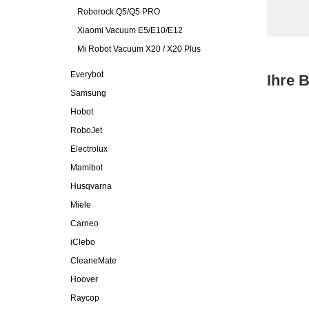
Roborock Q5/Q5 PRO
Xiaomi Vacuum E5/E10/E12
Mi Robot Vacuum X20 / X20 Plus
Everybot
Ihre 
Samsung
Hobot
RoboJet
Electrolux
Mamibot
Husqvarna
Miele
Carneo
iClebo
CleaneMate
Hoover
Raycop