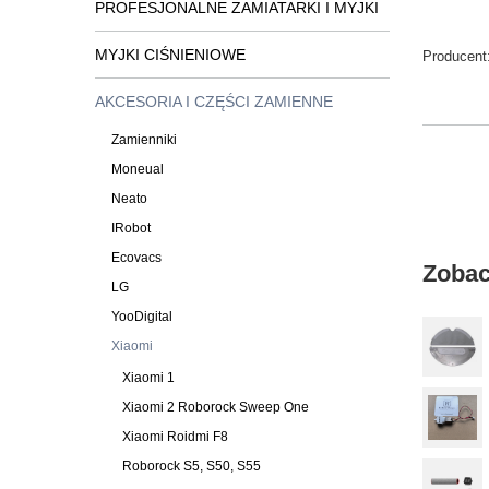
PROFESJONALNE ZAMIATARKI I MYJKI
MYJKI CIŚNIENIOWE
Producent
AKCESORIA I CZĘŚCI ZAMIENNE
Zamienniki
Moneual
Neato
IRobot
Ecovacs
Zobac
LG
YooDigital
Xiaomi
Xiaomi 1
Xiaomi 2 Roborock Sweep One
Xiaomi Roidmi F8
Roborock S5, S50, S55