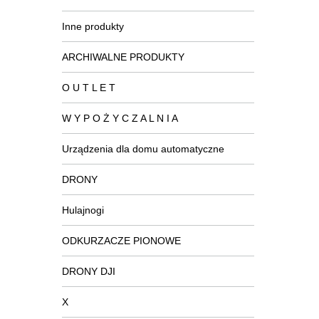
Inne produkty
ARCHIWALNE PRODUKTY
O U T L E T
W Y P O Ż Y C Z A L N I A
Urządzenia dla domu automatyczne
DRONY
Hulajnogi
ODKURZACZE PIONOWE
DRONY DJI
X