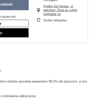
renkorb
Finden Sie heraus, in
welchem Shop es sofort
verfügbar ist
 kaufen mit:
Sicher einkaufen
o.
rów
o bardzo
wysokiej sprawności
99,2
% lub
wyższym
, a tym
i
stosowania
odkurzacza.