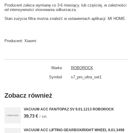
Producent zaleca wymianę co
3-6
miesiący
,
lub częściej
, w zależności
od intensywności
stosowania
odkurzacza.
Stan
zużycia
filtra
można znaleźć w
ustawieniach aplikacji: MI HOME
.
Producent:
Xiaomi
Marke
ROBOROCK
Symbol
s7_pro_ultra_set1
Zobacz również
VACUUM ACC FAN/TOPAZ SV 9.01.1213 ROBOROCK
39,73 €
/
szt.
VACUUM ACC LIFTING GEARBOX/RIGHT WHEEL 9.01.3498