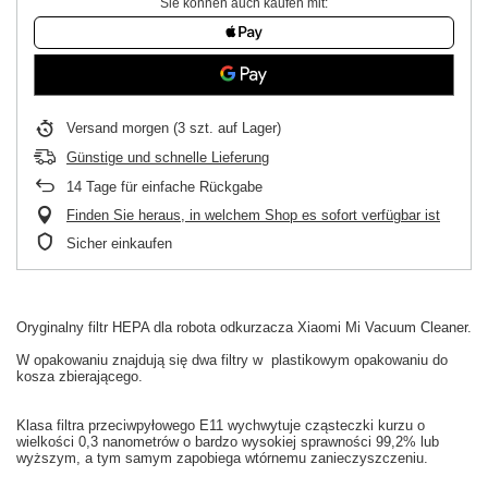
Sie können auch kaufen mit:
Versand
morgen
(3 szt. auf Lager)
Günstige und schnelle Lieferung
14
Tage für einfache Rückgabe
Finden Sie heraus, in welchem Shop es sofort verfügbar ist
Sicher einkaufen
Oryginalny
filtr HEPA
dla
robota odkurzacza
Xiaomi
Mi
Vacuum
Cleaner.
W
opakowaniu
znajdują się dwa filtry w
plastikowym opakowaniu
do
kosza
zbierającego.
Klasa
filtra przeciwpyłowego
E11
wychwytuje
cząsteczki kurzu
o
wielkości
0,3
nanometrów
o bardzo
wysokiej sprawności
99,2
% lub
wyższym
, a tym samym
zapobiega
wtórnemu zanieczyszczeniu
.