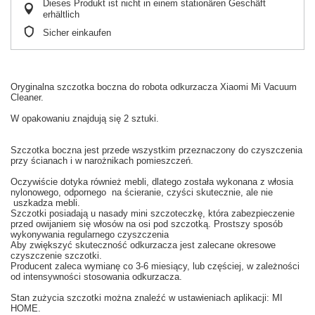
Dieses Produkt ist nicht in einem stationären Geschäft
erhältlich
Sicher einkaufen
Oryginalna
szczotka boczna
do
robota odkurzacza
Xiaomi
Mi
Vacuum
Cleaner.
W
opakowaniu
znajdują się 2 sztuki
.
Szczotka boczna
jest
przede wszystkim
przeznaczony do czyszczenia
przy ścianach
i w
narożnikach
pomieszczeń.
Oczywiście dotyka również
mebli,
dlatego
została wykonana z
włosia
nylonowego
, odpornego
na ścieranie
, czyści
skutecznie
,
ale nie
uszkadza
mebli.
Szczotki posiadają u nasady
mini szczoteczkę, która
zabezpieczenie
przed
owijaniem się
włosów na
osi
pod
szczotką
.
Prostszy
sposób
wykonywania
regularnego czyszczenia
Aby
zwiększyć skuteczność
odkurzacza
jest zalecane
okresowe
czyszczenie
szczotki.
Producent
zaleca wy
mianę co
3-6
miesiący
,
lub częściej
, w zależności
od intensywności
stosowania
odkurzacza.
Stan
zużycia
szczotki
można znaleźć w
ustawieniach aplikacji: MI
HOME
.