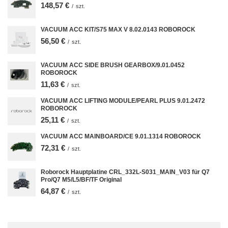
148,57 €
/
szt.
VACUUM ACC KIT/S75 MAX V 8.02.0143 ROBOROCK
56,50 €
/
szt.
VACUUM ACC SIDE BRUSH GEARBOX/9.01.0452
ROBOROCK
11,63 €
/
szt.
VACUUM ACC LIFTING MODULE/PEARL PLUS 9.01.2472
ROBOROCK
25,11 €
/
szt.
VACUUM ACC MAINBOARD/CE 9.01.1314 ROBOROCK
72,31 €
/
szt.
Roborock Hauptplatine CRL_332L-S031_MAIN_V03 für Q7
Pro/Q7 M5/L5/BF/TF Original
64,87 €
/
szt.