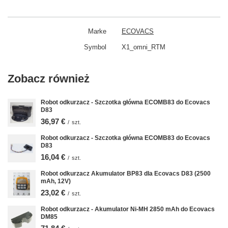
Marke
ECOVACS
Symbol
X1_omni_RTM
Zobacz również
Robot odkurzacz - Szczotka główna ECOMB83 do Ecovacs
D83
36,97 €
/
szt.
Robot odkurzacz - Szczotka główna ECOMB83 do Ecovacs
D83
16,04 €
/
szt.
Robot odkurzacz Akumulator BP83 dla Ecovacs D83 (2500
mAh, 12V)
23,02 €
/
szt.
Robot odkurzacz - Akumulator Ni-MH 2850 mAh do Ecovacs
DM85