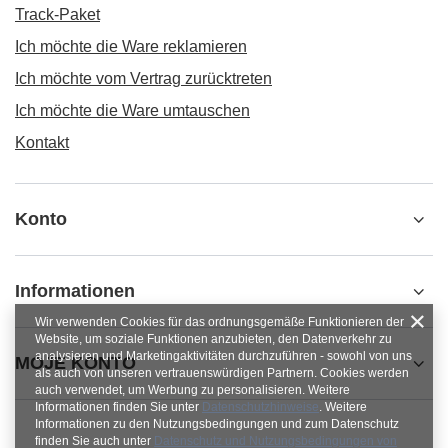
Track-Paket
Ich möchte die Ware reklamieren
Ich möchte vom Vertrag zurücktreten
Ich möchte die Ware umtauschen
Kontakt
Konto
Informationen
Wir verwenden Cookies für das ordnungsgemäße Funktionieren der
Website, um soziale Funktionen anzubieten, den Datenverkehr zu
analysieren und Marketingaktivitäten durchzuführen - sowohl von uns
MOJE KONTO
als auch von unseren vertrauenswürdigen Partnern. Cookies werden
auch verwendet, um Werbung zu personalisieren. Weitere
Informationen finden Sie unter
Datenschutzhinweise
. Weitere
Informationen zu den Nutzungsbedingungen und zum Datenschutz
finden Sie auch unter
Datenschutz und Nutzungsbedingungen von