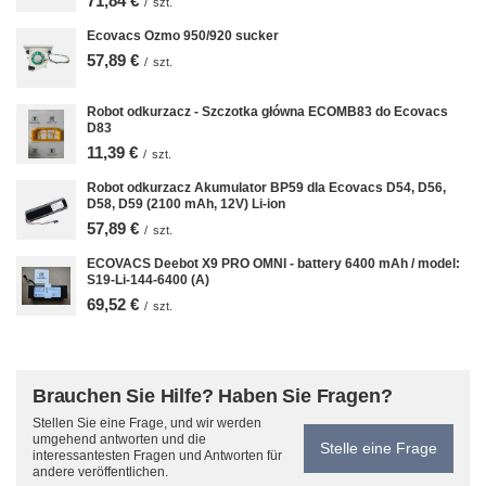
71,84 €
/
szt.
Ecovacs Ozmo 950/920 sucker
57,89 €
/
szt.
Robot odkurzacz - Szczotka główna ECOMB83 do Ecovacs
D83
11,39 €
/
szt.
Robot odkurzacz Akumulator BP59 dla Ecovacs D54, D56,
D58, D59 (2100 mAh, 12V) Li-ion
57,89 €
/
szt.
ECOVACS Deebot X9 PRO OMNI - battery 6400 mAh / model:
S19-Li-144-6400 (A)
69,52 €
/
szt.
Brauchen Sie Hilfe? Haben Sie Fragen?
Stellen Sie eine Frage, und wir werden
umgehend antworten und die
Stelle eine Frage
interessantesten Fragen und Antworten für
andere veröffentlichen.