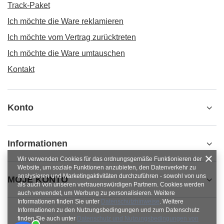
Track-Paket
Ich möchte die Ware reklamieren
Ich möchte vom Vertrag zurücktreten
Ich möchte die Ware umtauschen
Kontakt
Konto
Informationen
Wir verwenden Cookies für das ordnungsgemäße Funktionieren der
Website, um soziale Funktionen anzubieten, den Datenverkehr zu
analysieren und Marketingaktivitäten durchzuführen - sowohl von uns
MOJE KONTO
als auch von unseren vertrauenswürdigen Partnern. Cookies werden
auch verwendet, um Werbung zu personalisieren. Weitere
Informationen finden Sie unter
Datenschutzhinweise
. Weitere
Informationen zu den Nutzungsbedingungen und zum Datenschutz
finden Sie auch unter
Datenschutz und Nutzungsbedingungen von