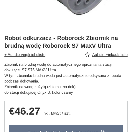
Robot odkurzacz - Roborock Zbiornik na
brudną wodę Roborock S7 MaxV Ultra
+ Auf die vergleichsliste
Auf die Einkaufsliste
Zbiornik na brudną wodę do automatycznego opróżniania stacji
dokującej S7 S75 MAXV Ultra
W tym zbiorniku brudna woda jest automatycznie odsysana z robota
podczas dokowania.
Zbiornik na wodę zużytą (zbiornik na dok)
do stacji dokującej Onyx 3, kolor czarny
€46.27
inkl. MwSt
/
szt.