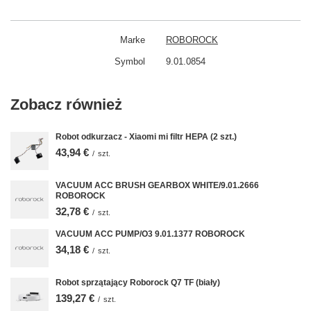
Marke
ROBOROCK
Symbol
9.01.0854
Zobacz również
Robot odkurzacz - Xiaomi mi filtr HEPA (2 szt.)
43,94 €
/
szt.
VACUUM ACC BRUSH GEARBOX WHITE/9.01.2666
ROBOROCK
32,78 €
/
szt.
VACUUM ACC PUMP/O3 9.01.1377 ROBOROCK
34,18 €
/
szt.
Robot sprzątający Roborock Q7 TF (biały)
139,27 €
/
szt.