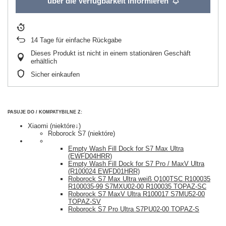
über die Verfügbarkeit informieren
14
Tage für einfache Rückgabe
Dieses Produkt ist nicht in einem stationären Geschäft
erhältlich
Sicher einkaufen
PASUJE DO / KOMPATYBILNE Z:
Xiaomi (niektóre↓)
Roborock S7 (niektóre)
Empty Wash Fill Dock for S7 Max Ultra
(EWFD04HRR)
Empty Wash Fill Dock for S7 Pro / MaxV Ultra
(R100024 EWFD01HRR)
Roborock S7 Max Ultra weiß Q100TSC R100035
R100035-99 S7MXU02-00 R100035 TOPAZ-SC
Roborock S7 MaxV Ultra R100017 S7MU52-00
TOPAZ-SV
Roborock S7 Pro Ultra S7PU02-00 TOPAZ-S