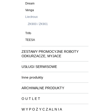
Dream
Venga
Liectroux
ZK900 / ZK901
Trifo
TEESA
ZESTAWY PROMOCYJNE ROBOTY
ODKURZACZE, MYJACE
USŁUGI SERWISOWE
Inne produkty
ARCHIWALNE PRODUKTY
O U T L E T
W Y P O Ż Y C Z A L N I A