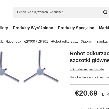
llery
Produkty Wyróżnione
Produkty Specjalne
Marki
NE
Liectroux
ZK900 / ZK901
Robot odkurzacz - Xiaomi mi ramka, 
Robot odkurzac
szczotki główne
+ Auf die vergleichsliste
Robot odkurzacz - Xiaomi m
€20.69
inkl. 
aus
8
sz