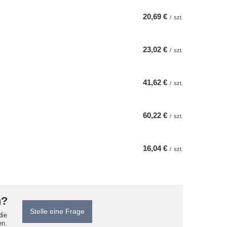
20,69 €
/
szt.
23,02 €
/
szt.
41,62 €
/
szt.
60,22 €
/
szt.
16,04 €
/
szt.
n?
Stelle eine Frage
die
en.