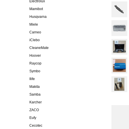
Electrolux
Mamibot
Husqvarna
Miele
Carneo
iClebo
CleaneMate
Hoover
Raycop
Symbo
Ilife
Makita
Samba
Karcher
ZACO
Eufy
Cecotec