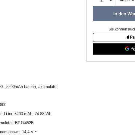
In den Wa
Sie können auch
00 - 5200mAh bateria, akumulator
V800
r: Li-ion 5200 mAh 74.88 Wh
mulator: BP14452B
znamionowe: 14,4 V ~