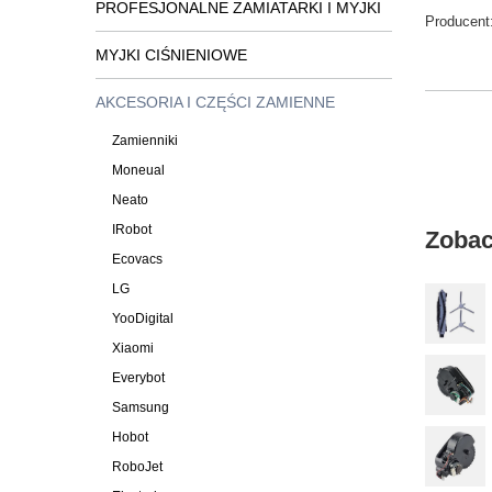
PROFESJONALNE ZAMIATARKI I MYJKI
Producent
MYJKI CIŚNIENIOWE
AKCESORIA I CZĘŚCI ZAMIENNE
Zamienniki
Moneual
Neato
IRobot
Zobac
Ecovacs
LG
YooDigital
Xiaomi
Everybot
Samsung
Hobot
RoboJet