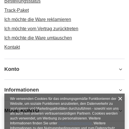
Bestellungsstatus
Track-Paket
Ich möchte die Ware reklamieren
Ich möchte vom Vertrag zurücktreten
Ich möchte die Ware umtauschen
Kontakt
Konto
Informationen
Wir verwenden Cookies für das ordnungsgemäße Funktionieren der
Website, um soziale Funktionen anzubieten, den Datenverkehr zu
analysieren und Marketingaktivitäten durchzuführen - sowohl von uns
MOJE KONTO
als auch von unseren vertrauenswürdigen Partnern. Cookies werden
auch verwendet, um Werbung zu personalisieren. Weitere
Informationen finden Sie unter
Datenschutzhinweise
. Weitere
Informationen zu den Nutzungsbedingungen und zum Datenschutz