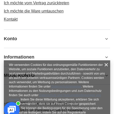
Ich möchte vom Vertrag zurücktreten
Ich möchte die Ware umtauschen
Kontakt
Konto
Informationen
Wir verwenden Cookies für das ordnungsgemäße Funktionieren der
Website, um soziale Funktionen anzubieten, den Datenverkehr zu
analysieren und Marketingaktivitäten durchzuführen - sowohl von uns
MOJE KONTO
als auch von unseren vertrauenswürdigen Partnern. Cookies werden
auch verwendet, um Werbung zu personalisieren. Weitere
Informationen finden Sie unter
Datenschutzhinweise
. Weitere
Informationen zu den Nutzungsbedingungen und zum Datenschutz
finden Sie auch unter
Datenschutz und Nutzungsbedingungen von
Google
. Indem Sie diese Mitteilung akzeptieren, erklären Sie sich
+48784454053
pawel.superrobot@gmail.com
damit einverstanden, dass sie auf Ihrem Computer gespeichert
werden. Sie können die Bedingungen für die Speicherung oder den
SUPERROBOT
,
ul. Parkowa 27
,
64-117
Gołanice
Zugriff auf sie festlegen, indem Sie auf die Registerkarte