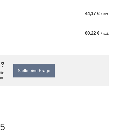
44,17 €
/
szt.
60,22 €
/
szt.
n?
Stelle eine Frage
die
en.
/5