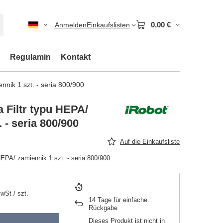
0,00 €
Anmelden
Einkaufslisten
Regulamin
Kontakt
nnik 1 szt. - seria 800/900
 Filtr typu HEPA/
 - seria 800/900
Auf die Einkaufsliste
HEPA/ zamiennik 1 szt. - seria 800/900
MwSt
/
szt.
14
Tage für einfache
Rückgabe
Dieses Produkt ist nicht in