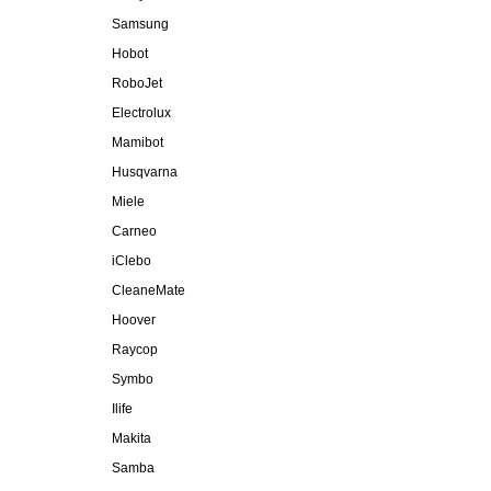
Samsung
Hobot
RoboJet
Electrolux
Mamibot
Husqvarna
Miele
Carneo
iClebo
CleaneMate
Hoover
Raycop
Symbo
Ilife
Makita
Samba