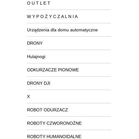
O U T L E T
W Y P O Ż Y C Z A L N I A
Urządzenia dla domu automatyczne
DRONY
Hulajnogi
ODKURZACZE PIONOWE
DRONY DJI
X
ROBOT ODURZACZ
ROBOTY CZWORONOŻNE
ROBOTY HUMANOIDALNE