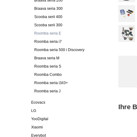
Braava seria 200
Braava seria 300
Scooba serii 400
Scooba serii 300
Roomba seria E
Roomba seria i7
Roomba seria 500 i Discovery
Braava seria M
Roomba seria S
Roomba Combo
Roomba seria i3/i3+
Roomba seria J
Ecovacs
Ihre 
LG
YooDigital
Xiaomi
Everybot