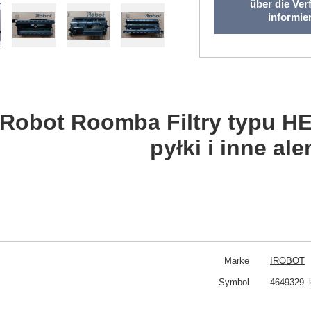
über die Ver
informie
-Robot Roomba
Filtry typu H
pyłki i inne ale
Marke
IROBOT
Symbol
4649329_