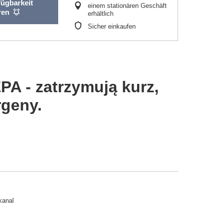
fügbarkeit
einem stationären Geschäft
ren
erhältlich
Sicher einkaufen
EPA - zatrzymują kurz,
rgeny.
kanal