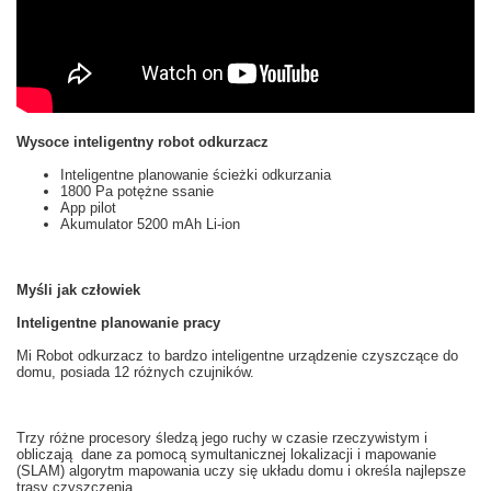
Wysoce inteligentny robot odkurzacz
Inteligentne planowanie ścieżki odkurzania
1800 Pa potężne ssanie
App pilot
Akumulator 5200 mAh Li-ion
Myśli jak człowiek
Inteligentne planowanie pracy
Mi
Robot odkurzacz
to
bardzo inteligentne
urządzenie czyszczące
do
domu, posiada 12
różnych
czujników.
Trzy różne
procesory
śledzą
jego ruchy
w czasie rzeczywistym
i
obliczają
dane za pomocą
symultanicznej lokalizacji i mapowanie
(
SLAM
)
algorytm
mapowania
uczy
się
układu
domu i
określa najlepsze
trasy
czyszczenia.