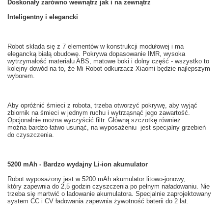
Doskonały
zarówno wewnątrz
jak i na zewnątrz
Inteligentny i
elegancki
Robot
składa się
z 7
elementów
w
konstrukcji modułowej
i ma
elegancką
białą
obudowę
.
Pokrywa
dopasowanie
IMR
, wysoka
wytrzymałość materiału
ABS,
matowe
boki
i dolny część
- wszystko to
kolejny dowód na to
, że
Mi
Robot odkurzacz
Xiaomi
będzie najlepszym
wyborem.
Aby opróżnić śmieci z
robota
, trzeba
otworzyć pokrywę
,
aby wyjąć
zbiornik na
śmieci w
jednym ruchu
i
wytrząsnąć
jego zawartość.
Opcjonalnie można
wyczyścić filtr
.
Główną
szczotkę
również
można bardzo
łatwo usunąć
, na wyposażeniu
jest specjalny
grzebień
do czyszczenia
.
5200 mAh - Bardzo wydajny Li-ion akumulator
Robot
wyposażony jest w
5200
mAh
akumulator litowo-jonowy,
który zapewnia
do 2,5
godzin
czyszczenia po
pełnym naładowaniu
.
Nie
trzeba
się martwić o
ładowanie akumulatora
.
Specjalnie
zaprojektowany
system
CC
i
CV
ładowania
zapewnia
żywotność baterii
do 2 lat
.