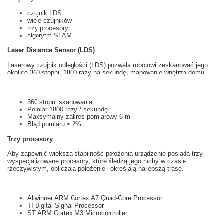
czujnik
LDS
wiele
czujników
trzy
procesory
algorytm
SLAM
Laser Distance Sensor (LDS)
Laserowy czujnik odległości
(
LDS
)
pozwala
robotowi
zeskanować
jego
okolice
360 stopni
, 1800
razy na sekundę
,
mapowanie
wnętrza
domu.
360 stopni
skanowania
Pomiar
1800
razy
/ sekundę
Maksymalny
zakres pomiarowy
6
m
Błąd pomiaru
≤
2%
Trzy
procesory
Aby zapewnić większą
stabilność
położenia
u
rządzenie posiada
trzy
wyspecjalizowane
prоcesory,
które
śledzą
jego ruchy
w czasie
rzeczywistym
, obliczają
położenie i
określają najlepszą
trasę.
Allwinner ARM Cortex A7 Quad-Core Processor
TI Digital Signal Processor
ST ARM Cortex M3 Microcontroller