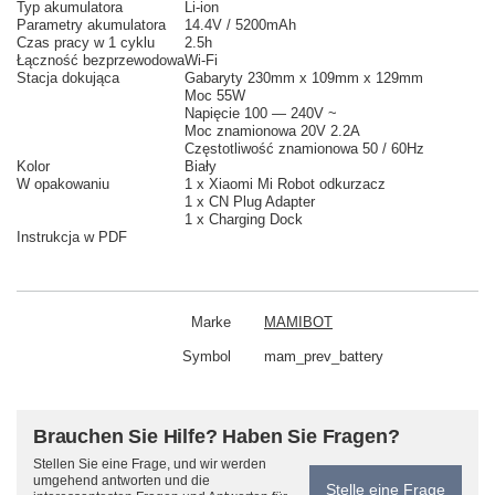
Typ akumulatora
Li-ion
Parametry akumulatora
14.4V / 5200mAh
Czas pracy w 1 cyklu
2.5h
Łączność bezprzewodowa
Wi-Fi
Stacja dokująca
Gabaryty 230mm x 109mm x 129mm
Moc 55W
Napięcie 100 — 240V ~
Moc znamionowa 20V 2.2A
Częstotliwość znamionowa
50 / 60Hz
Kolor
Biały
W opakowaniu
1 x Xiaomi Mi Robot odkurzacz
1 x CN Plug Adapter
1 x Charging Dock
Instrukcja w PDF
Marke
MAMIBOT
Symbol
mam_prev_battery
Brauchen Sie Hilfe? Haben Sie Fragen?
Stellen Sie eine Frage, und wir werden
umgehend antworten und die
Stelle eine Frage