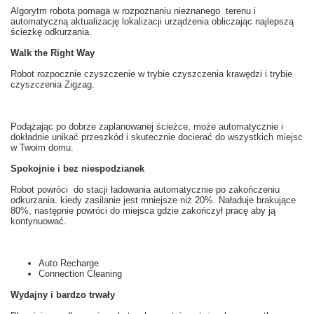
Algorytm robota
pomaga
w rozpoznaniu
nieznanego
terenu i
automatyczną
aktualizację
lokalizacji
urządzenia obliczając
najlepszą
ścieżkę
odkurzania
.
Walk the Right Way
Robot
rozpocznie
czyszczenie
w
trybie
czyszczenia
krawędzi i
trybie
czyszczenia
Zigzag
.
Podążając po
dobrze zaplanowanej
ścieżce
, może automatycznie
i
dokładnie
unikać przeszkód
i skutecznie
docierać do wszystkich miejsc
w Twoim domu
.
Spokojnie i bez niespodzianek
Robot
powróci do stacji
ładowania
automatycznie
po zakończeniu
odkurzania
.
k
iedy zasilanie
jest mniejsze niż
20
%. Naładuje brakujące
80
%, następnie powróci do miejsca gdzie zakończył pracę aby ją
kontynuować.
Auto Recharge
Connection Cleaning
Wydajny i bardzo trwały