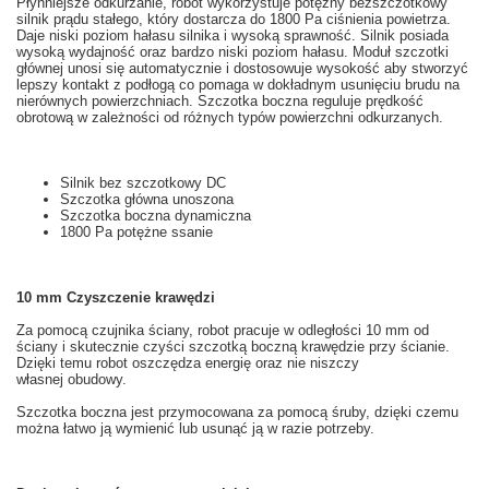
Płynniejsze
odkurzanie
, robot
wykorzystuje
potężny
bezszczotkowy
silnik prądu stałego
, który dostarcza
do 1800
Pa
ciśnienia powietrza
.
Daje
niski
poziom hałasu
silnika
i wysoką sprawność
. Silnik posiada
wysoką wydajność oraz bardzo niski poziom hałasu. Moduł szczotki
głównej u
nosi się
automatycznie i dostosowuje
wysokość aby
stworzyć
lepszy kontakt z
podłogą
co pomaga w
dokładnym
usunięciu
brudu
na
nierównych powierzchniach.
Szczotka
boczna
reguluje prędkość
obrotową
w zależności od
różnych
typów powierzchni odkurzanych
.
Silnik bez szczotkowy
DC
Szczotka główna
unoszona
Szczotka boczna
dynamiczna
1800
Pa
potężne
ssanie
10
mm
Czyszczenie
krawędzi
Za pomocą czujnika ściany
, robot
pracuje w
odległości
10 mm od
ściany
i skutecznie
czyści
szczotką boczną
krawędzie
przy ścianie.
Dzięki temu robot oszczędza energię oraz nie niszczy
własnej obudowy.
Szczotka boczna
jest przymocowana
za pomocą śruby
,
dzięki czemu
można łatwo
ją
wymienić
lub usunąć
ją
w razie potrzeby.