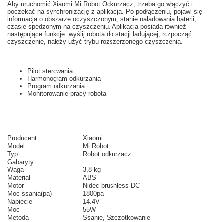
Aby uruchomić
Xiaomi
Mi
Robot
Odkurzacz,
trzeba
go włączyć i
poczekać na
synchronizację z
aplikacją.
Po podłączeniu
,
pojawi się
informacja o
obszarze
oczyszczonym
,
stanie naładowania baterii
,
czasie
spędzonym na
czyszczeniu.
Aplikacja posiada
również
następujące funkcje
: wyślij
robota do
stacji ładującej
,
rozpocząć
czyszczenie
, należy użyć
trybu
rozszerzonego
czyszczenia
.
Pilot sterowania
Harmonogram odkurzania
Program odkurzania
Monitorowanie pracy robota
Producent
Xiaomi
Model
Mi Robot
Typ
Robot odkurzacz
Gabaryty
Waga
3,8 kg
Materiał
ABS
Motor
Nidec brushless DC
Moc ssania(pa)
1800pa
Napięcie
14.4V
Moc
55W
Metoda
Ssanie, Szczotkowanie