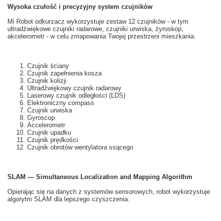
Wysoka czułość i
precyzyjny system
czujników
Mi
Robot odkurzacz
wykorzystuje
zestaw 12
czujników
- w tym
ultradźwiękowe
czujniki
radarowe
, czujniki
urwiska,
żyroskop,
akcelerometr
- w celu zmapowania Twojej przestrzeni mieszkania.
Czujnik ściany
Czujnik zapełnienia kosza
Czujnik kolizji
Ultradźwiękowy czujnik radarowy
Laserowy czujnik odległości (LDS)
Elektroniczny compass
Czujnik urwiska
Gyroscop
Accelerometr
Czujnik upadku
Czujnik prędkości
Czujnik obrotów wentylatora ssącego
SLAM — Simultaneous Localization and Mapping Algorithm
Opierając się na
danych z
systemów
sensorowych
, robot
wykorzystuje
algorytm
SLAM
dla lepszego
czyszczenia.