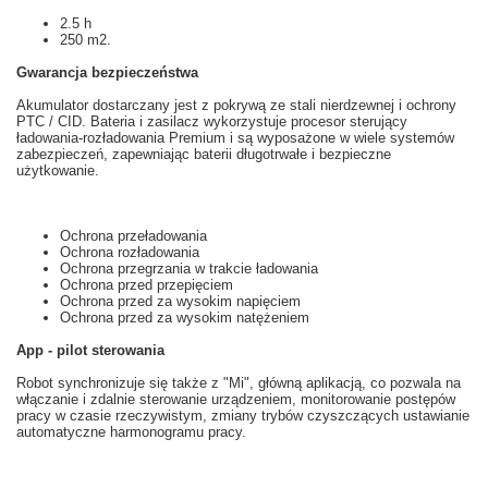
2.5 h
250 m2.
Gwarancja
bezpieczeństwa
Akumulator
dostarczany jest z
pokrywą
ze stali nierdzewnej i
ochrony
PTC
/
CID
.
Bateria
i
zasilacz
wykorzystuje
procesor
sterujący
ładowania
-
rozładowania
Premium i
są
wyposażone w wiele
systemów
zabezpieczeń
, zapewniając
baterii
długotrwałe i
bezpieczne
użytkowanie
.
Ochrona przeładowania
Ochrona rozładowania
Ochrona przegrzania w trakcie ładowania
Ochrona przed przepięciem
Ochrona przed za wysokim napięciem
Ochrona przed za wysokim natężeniem
App - pilot sterowania
Robot
synchronizuje się
także z
"
Mi",
główną
aplikacją
, co pozwala na
włączanie i
zdalnie
sterowanie urządzeniem
, monitorowanie postępów
pracy
w czasie rzeczywistym
,
zmiany trybów
czyszczących
ustawianie
automatyczne
harmonogramu pracy.