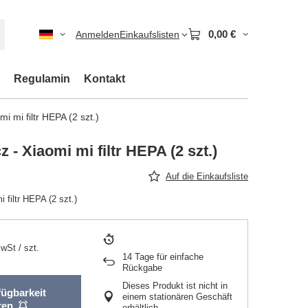
0,00 €
Anmelden
Einkaufslisten
Regulamin
Kontakt
i mi filtr HEPA (2 szt.)
 - Xiaomi mi filtr HEPA (2 szt.)
Auf die Einkaufsliste
 filtr HEPA (2 szt.)
MwSt
/
szt.
14
Tage für einfache
Rückgabe
Dieses Produkt ist nicht in
fügbarkeit
einem stationären Geschäft
ren
erhältlich