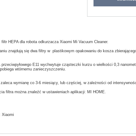
y
filtr HEPA
dla
robota odkurzacza
Xiaomi
Mi
Vacuum
Cleaner.
aniu
znajdują się dwa filtry w
plastikowym opakowaniu
do
kosza
zbierająceg
ra przeciwpyłowego
E11
wychwytuje
cząsteczki kurzu
o wielkości
0,3
nanomet
pobiega
wtórnemu zanieczyszczeniu
.
 zaleca wymianę co
3-6
miesiący
,
lub częściej
, w zależności
od intensywnośc
cia
filtra
można znaleźć w
ustawieniach aplikacji: MI HOME
.
:
Xiaomi