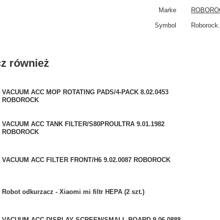
Marke
ROBORO
Symbol
Roborock
z również
VACUUM ACC MOP ROTATING PADS/4-PACK 8.02.0453
ROBOROCK
VACUUM ACC TANK FILTER/S80PROULTRA 9.01.1982
ROBOROCK
VACUUM ACC FILTER FRONT/H6 9.02.0087 ROBOROCK
Robot odkurzacz - Xiaomi mi filtr HEPA (2 szt.)
VACUUM ACC DISPLAY SCREEN/SMALL BOARD 9.06.0888