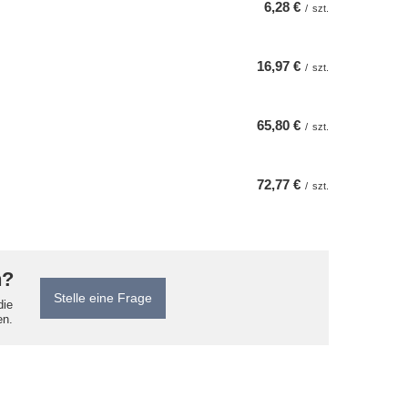
6,28 €
/
szt.
16,97 €
/
szt.
65,80 €
/
szt.
72,77 €
/
szt.
n?
Stelle eine Frage
die
en.