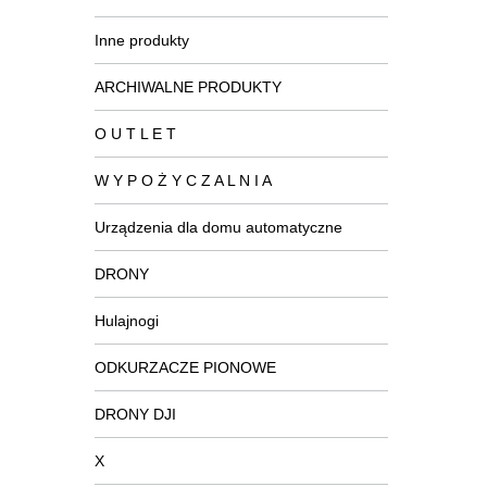
Inne produkty
ARCHIWALNE PRODUKTY
O U T L E T
W Y P O Ż Y C Z A L N I A
Urządzenia dla domu automatyczne
DRONY
Hulajnogi
ODKURZACZE PIONOWE
DRONY DJI
X