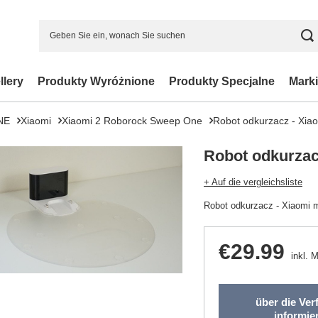
llery
Produkty Wyróżnione
Produkty Specjalne
Marki
NE
Xiaomi
Xiaomi 2 Roborock Sweep One
Robot odkurzacz - Xiaom
Robot odkurzacz
+ Auf die vergleichsliste
Robot odkurzacz - Xiaomi mi
€29.99
inkl. 
über die Ver
informie