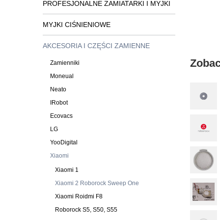
PROFESJONALNE ZAMIATARKI I MYJKI
MYJKI CIŚNIENIOWE
AKCESORIA I CZĘŚCI ZAMIENNE
Zobac
Zamienniki
Moneual
Neato
IRobot
Ecovacs
LG
YooDigital
Xiaomi
Xiaomi 1
Xiaomi 2 Roborock Sweep One
Xiaomi Roidmi F8
Roborock S5, S50, S55