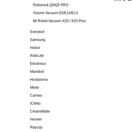
Roborock Q5/Q5 PRO
Xiaomi Vacuum E5/E10/E12
Mi Robot Vacuum X20 / X20 Plus
Everybot
Samsung
Hobot
RoboJet
Electrolux
Mamibot
Husqvarna
Miele
Carneo
iClebo
CleaneMate
Hoover
Raycop