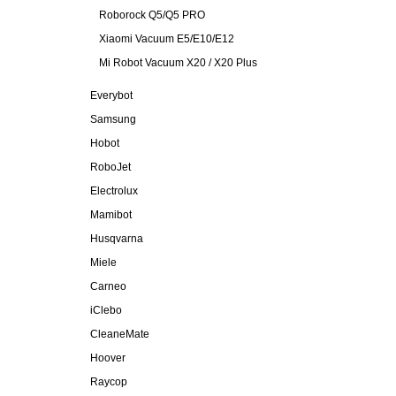
Roborock Q5/Q5 PRO
Xiaomi Vacuum E5/E10/E12
Mi Robot Vacuum X20 / X20 Plus
Everybot
Samsung
Hobot
RoboJet
Electrolux
Mamibot
Husqvarna
Miele
Carneo
iClebo
CleaneMate
Hoover
Raycop