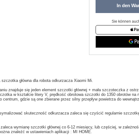
In den Wa
Sie können auch
a
szczotka
główna
dla
robota
odkurzacza
Xiaomi
Mi
.
aniu
znajduje się jeden
element
szczotki głównej
+
mała
szczoteczka
z ostr
czotka
w kształcie litery V,
prędkość obrotowa
szczotki do
1350
obrotów na 
o centrum,
gdzie są one zbierane przez
silny przepływ
powietrza do wewnątr
symalizować
skuteczność
odkurzacza
zaleca się
czyścić
regularnie szczotk
 zaleca wymianę szczotki głównej co
6-12
miesięcy
,
lub częściej
, w zależnoś
ożna znaleźć w
ustawieniach aplikacji
: MI HOME
.