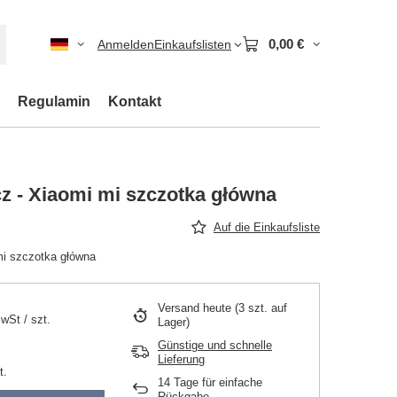
0,00 €
Anmelden
Einkaufslisten
Regulamin
Kontakt
z - Xiaomi mi szczotka główna
Auf die Einkaufsliste
mi szczotka główna
Versand
heute
(3 szt. auf
MwSt
/
szt.
Lager)
Günstige und schnelle
Lieferung
t.
14
Tage für einfache
Rückgabe