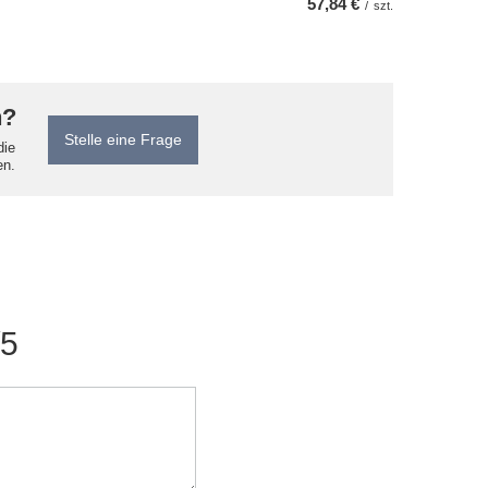
57,84 €
/
szt.
n?
Stelle eine Frage
die
en.
/5