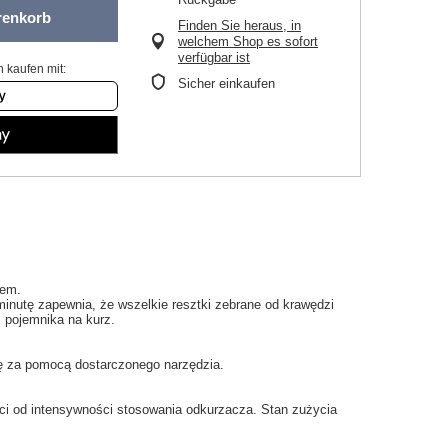
renkorb
Finden Sie heraus, in
welchem Shop es sofort
verfügbar ist
 kaufen mit:
Sicher einkaufen
zem.
minutę
zapewnia
, że wszelkie
resztki
zebrane
od krawędzi
z
pojemnika na kurz
.
ę
za pomocą dostarczonego narzędzia
.
ci
od intensywności
stosowania
odkurzacza.
Stan
zużycia