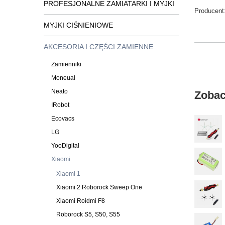
PROFESJONALNE ZAMIATARKI I MYJKI
Producent
MYJKI CIŚNIENIOWE
AKCESORIA I CZĘŚCI ZAMIENNE
Zamienniki
Moneual
Neato
Zobac
IRobot
Ecovacs
LG
YooDigital
Xiaomi
Xiaomi 1
Xiaomi 2 Roborock Sweep One
Xiaomi Roidmi F8
Roborock S5, S50, S55