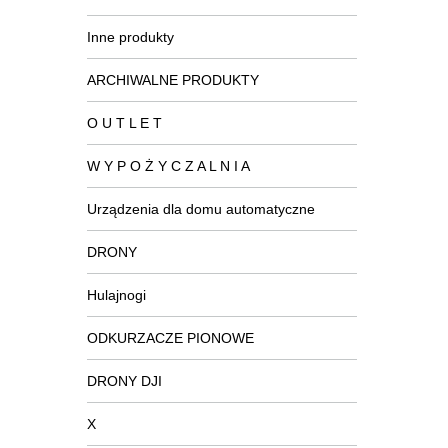
Inne produkty
ARCHIWALNE PRODUKTY
O U T L E T
W Y P O Ż Y C Z A L N I A
Urządzenia dla domu automatyczne
DRONY
Hulajnogi
ODKURZACZE PIONOWE
DRONY DJI
X