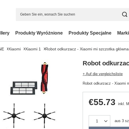
llery
Produkty Wyróżnione
Produkty Specjalne
Marki
NE
Xiaomi
Xiaomi 1
Robot odkurzacz - Xiaomi mi szczotka główna
Robot odkurzac
+ Auf die vergleichsliste
Robot odkurzacz - Xiaomi 
€55.73
inkl. 
aus
3
sz