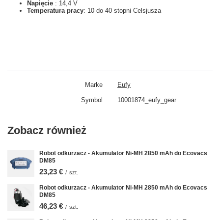
Napięcie
: 14,4 V
Temperatura pracy
: 10 do 40 stopni Celsjusza
Marke
Eufy
Symbol
10001874_eufy_gear
Zobacz również
Robot odkurzacz - Akumulator Ni-MH 2850 mAh do Ecovacs
DM85
23,23 €
/
szt.
Robot odkurzacz - Akumulator Ni-MH 2850 mAh do Ecovacs
DM85
46,23 €
/
szt.