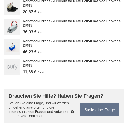
Robot odkurzacz - Akumulator Ni-MH 2850 mAh do Ecovacs
DM85
20,67 €
/
szt.
Robot odkurzacz - Akumulator Ni-MH 2850 mAh do Ecovacs
DM85
36,93 €
/
szt.
Robot odkurzacz - Akumulator Ni-MH 2850 mAh do Ecovacs
DM85
46,23 €
/
szt.
Robot odkurzacz - Akumulator Ni-MH 2850 mAh do Ecovacs
DM85
11,38 €
/
szt.
Brauchen Sie Hilfe? Haben Sie Fragen?
Stellen Sie eine Frage, und wir werden
umgehend antworten und die
Stelle eine Frage
interessantesten Fragen und Antworten für
andere veröffentlichen.