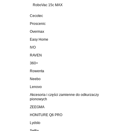
RoboVac 15c MAX
Cecotec
Proscenic
Overmax
Easy Home
IVO
RAVEN
360+
Rowenta
Neebo
Lenovo
Akcesoria i części zamienne do odkurzaczy
pionowych
ZEEGMA
HONITURE Q6 PRO
Lydsto
Setti+