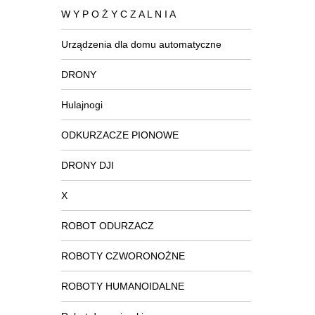
W Y P O Ż Y C Z A L N I A
Urządzenia dla domu automatyczne
DRONY
Hulajnogi
ODKURZACZE PIONOWE
DRONY DJI
X
ROBOT ODURZACZ
ROBOTY CZWORONOŻNE
ROBOTY HUMANOIDALNE