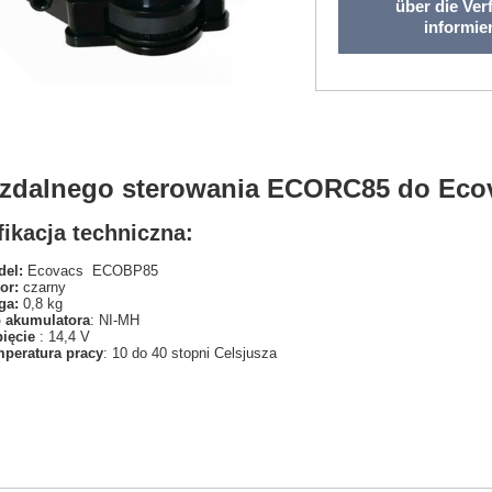
über die Ver
informie
t zdalnego sterowania ECORC85 do Ec
ikacja techniczna:
el:
Ecovacs ECOBP85
or:
czarny
ga:
0,8 kg
 akumulatora
: NI-MH
pięcie
: 14,4 V
peratura pracy
: 10 do 40 stopni Celsjusza