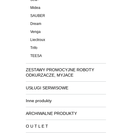
Midea
SAUBER
Dream
Venga
Liectroux
Trifo
TEESA
ZESTAWY PROMOCYJNE ROBOTY
ODKURZACZE, MYJACE
USŁUGI SERWISOWE
Inne produkty
ARCHIWALNE PRODUKTY
O U T L E T