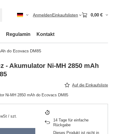
0,00 €
Anmelden
Einkaufslisten
Regulamin
Kontakt
 mAh do Ecovacs DM85
z - Akumulator Ni-MH 2850 mAh
85
Auf die Einkaufsliste
ator Ni-MH 2850 mAh do Ecovacs DM85
MwSt
/
szt.
14
Tage für einfache
Rückgabe
Dieses Produkt ist nicht in