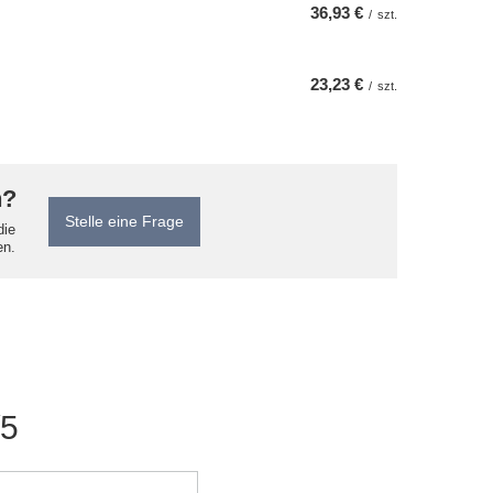
36,93 €
/
szt.
23,23 €
/
szt.
n?
Stelle eine Frage
die
en.
/5