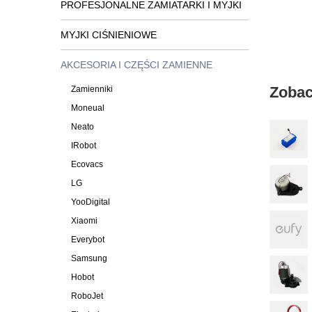
PROFESJONALNE ZAMIATARKI I MYJKI
MYJKI CIŚNIENIOWE
AKCESORIA I CZĘŚCI ZAMIENNE
Zobac
Zamienniki
Moneual
Neato
IRobot
Ecovacs
LG
YooDigital
Xiaomi
Everybot
Samsung
Hobot
RoboJet