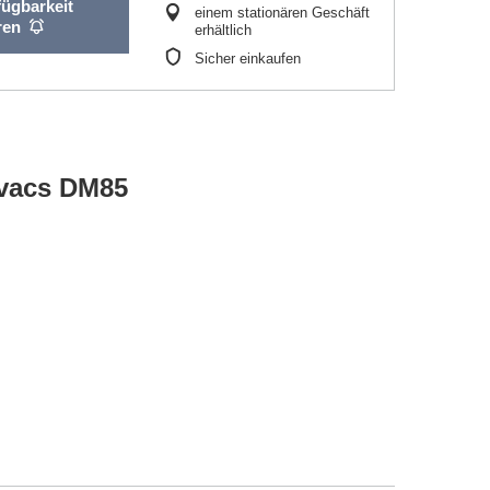
fügbarkeit
einem stationären Geschäft
ren
erhältlich
Sicher einkaufen
ovacs DM85