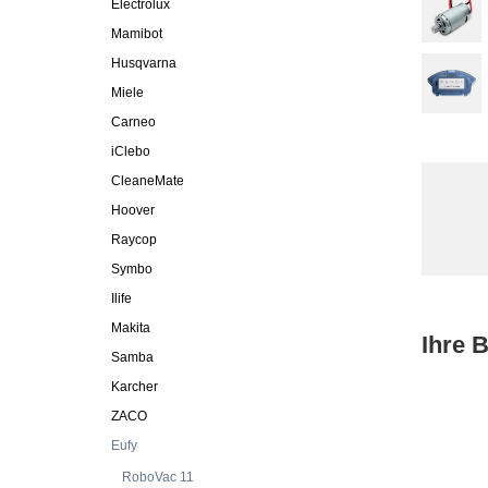
Electrolux
Mamibot
Husqvarna
Miele
Carneo
iClebo
CleaneMate
Hoover
Raycop
Symbo
Ilife
Makita
Ihre 
Samba
Karcher
ZACO
Eufy
RoboVac 11