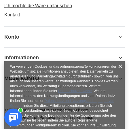
Ich möchte die Ware umtauschen
Kontakt
Konto
Informationen
Wir verwenden Cookies für das ordnungsgemäße Funktionieren der
Website, um soziale Funktionen anzubieten, den Datenverkehr zu
analysieren und Marketingaktivitäten durchzuführen - sowohl von uns
MOJE KONTO
als auch von unseren vertrauenswürdigen Partnern. Cookies werden
auch verwendet, um Werbung zu personalisieren. Weitere
Informationen finden Sie unter
Datenschutzhinweise
. Weitere
Informationen zu den Nutzungsbedingungen und zum Datenschutz
finden Sie auch unter
Datenschutz und Nutzungsbedingungen von
Google
. Indem Sie diese Mitteilung akzeptieren, erklären Sie sich
+48784454053
pawel.superrobot@gmail.com
damit einverstanden, dass sie auf Ihrem Computer gespeichert
werden. Sie können die Bedingungen für die Speicherung oder den
SUPERROBOT
,
ul. Parkowa 27
,
64-117
Gołanice
Zugriff auf sie festlegen, indem Sie auf die Registerkarte
„Zustimmungen konfigurieren“ klicken. Sie können Ihre Einwilligung