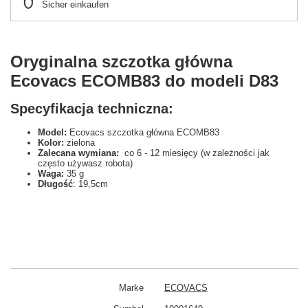
Sicher einkaufen
Oryginalna szczotka główna
Ecovacs ECOMB83 do modeli D83
Specyfikacja techniczna:
Model:
Ecovacs szczotka główna ECOMB83
Kolor:
zielona
Zalecana wymiana:
co 6 - 12 miesięcy (w zależności jak
często używasz robota)
Waga:
35 g
Długość
: 19,5cm
Marke
ECOVACS