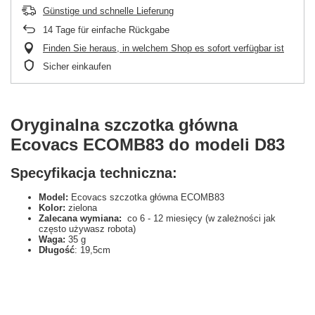
Günstige und schnelle Lieferung
14
Tage für einfache Rückgabe
Finden Sie heraus, in welchem Shop es sofort verfügbar ist
Sicher einkaufen
Oryginalna szczotka główna
Ecovacs ECOMB83 do modeli D83
Specyfikacja techniczna:
Model:
Ecovacs szczotka główna ECOMB83
Kolor:
zielona
Zalecana wymiana:
co 6 - 12 miesięcy (w zależności jak
często używasz robota)
Waga:
35 g
Długość
: 19,5cm