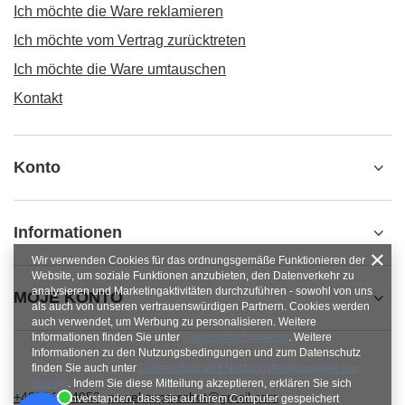
Ich möchte die Ware reklamieren
Ich möchte vom Vertrag zurücktreten
Ich möchte die Ware umtauschen
Kontakt
Konto
Informationen
Wir verwenden Cookies für das ordnungsgemäße Funktionieren der
Website, um soziale Funktionen anzubieten, den Datenverkehr zu
analysieren und Marketingaktivitäten durchzuführen - sowohl von uns
MOJE KONTO
als auch von unseren vertrauenswürdigen Partnern. Cookies werden
auch verwendet, um Werbung zu personalisieren. Weitere
Informationen finden Sie unter
Datenschutzhinweise
. Weitere
Informationen zu den Nutzungsbedingungen und zum Datenschutz
finden Sie auch unter
Datenschutz und Nutzungsbedingungen von
Google
. Indem Sie diese Mitteilung akzeptieren, erklären Sie sich
+48784454053
pawel.superrobot@gmail.com
damit einverstanden, dass sie auf Ihrem Computer gespeichert